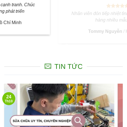
Nhân viên đón tiếp nhiệt tình ngay từ cửa, cửa
hàng nhiều mẫu robot.
Tommy Nguyễn
/
Hải Phòng
TIN TỨC
24
Th10