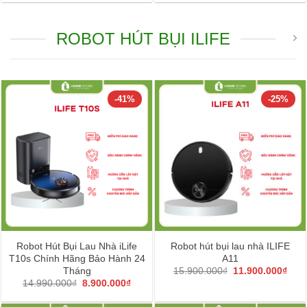
sao
.000₫.
2.190.000₫.
1.490
ROBOT HÚT BỤI ILIFE
-41%
-25%
Robot Hút Bụi Lau Nhà iLife
Robot hút bụi lau nhà ILIFE
T10s Chính Hãng Bảo Hành 24
A11
Giá
Giá
Tháng
15.900.000
₫
11.900.000
₫
gốc
hiện
Giá
Giá
14.990.000
₫
8.900.000
₫
là:
tại
gốc
hiện
15.900.000₫.
là:
là:
tại