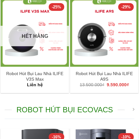
11.9
14.990.000₫.
là:
8.900.000₫.
-25%
-29%
HẾT HÀNG
Robot Hút Bụi Lau Nhà ILIFE
Robot Hút Bụi Lau Nhà ILIFE
V3S Max
A9S
Giá
Giá
Liên hệ
13.500.000
₫
9.590.000
₫
gốc
hiện
là:
tại
13.500.000₫.
là:
9.59
ROBOT HÚT BỤI ECOVACS
-16%
-10%