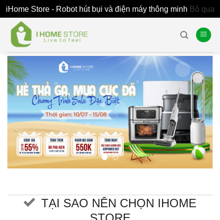
iHome Store - Robot hút bụi và điện máy thông minh
Bỏ qua
Skip
to
content
TẠI SAO NÊN CHỌN IHOME
STORE