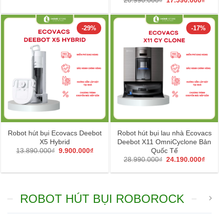
20.990.000
₫
17.590.000
₫
là:
tại
gốc
hiện
6.990.000₫.
là:
là:
tại
4.990.000₫.
20.990.000₫.
là:
17.5
-29%
-17%
Robot hút bụi Ecovacs Deebot
Robot hút bụi lau nhà Ecovacs
X5 Hybrid
Deebot X11 OmniCyclone Bản
Giá
Giá
Quốc Tế
13.890.000
₫
9.900.000
₫
gốc
hiện
Giá
Giá
28.990.000
₫
24.190.000
₫
là:
tại
gốc
hiện
13.890.000₫.
là:
là:
tại
9.900.000₫.
28.990.000₫.
là:
24.1
ROBOT HÚT BỤI ROBOROCK