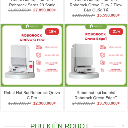
Roborock Saros 20 Sonic
Roborock Qrevo Curv 2 Flow
Giá
Giá
Bản Quốc Tế
31.900.000
₫
27.890.000
₫
gốc
hiện
Giá
Giá
19.890.000
₫
15.590.000
₫
là:
tại
gốc
hiện
31.900.000₫.
là:
là:
tại
27.890.000₫.
19.890.000₫.
là:
15.5
-19%
-21%
Robot Hút Bụi Roborock Qrevo
Robot hút bụi lau nhà
C Pro
Roborock Qrevo EdgeT
Giá
Giá
Giá
Giá
15.890.000
₫
12.900.000
₫
24.990.000
₫
19.700.000
₫
gốc
hiện
gốc
hiện
là:
tại
là:
tại
15.890.000₫.
là:
24.990.000₫.
là:
12.900.000₫.
19.7
PHỤ KIỆN ROBOT