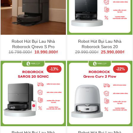
Robot Hút Bụi Lau Nhà
Robot Hút Bụi Lau Nhà
Roborock Qrevo S Pro
Roborock Saros 20
Giá
Giá
Giá
Giá
16.798.000
₫
10.990.000
₫
29.990.000
₫
25.990.000
₫
gốc
hiện
gốc
hiện
là:
tại
là:
tại
16.798.000₫.
là:
29.990.000₫.
là:
10.990.000₫.
25.9
-13%
-22%
Robot Hút Bụi Lau Nhà
Robot Hút Bụi Lau Nhà