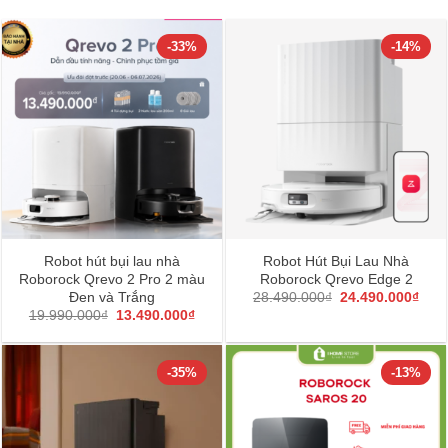
-33%
-14%
Robot hút bụi lau nhà
Robot Hút Bụi Lau Nhà
Roborock Qrevo 2 Pro 2 màu
Roborock Qrevo Edge 2
Giá
Giá
Đen và Trắng
28.490.000
₫
24.490.000
₫
gốc
hiện
Giá
Giá
19.990.000
₫
13.490.000
₫
là:
tại
gốc
hiện
28.490.000₫.
là:
là:
tại
24.4
19.990.000₫.
là:
13.490.000₫.
-35%
-13%