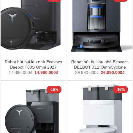
Robot hút bụi lau nhà Ecovacs
Robot hút bụi lau nhà Ecovacs
Deebot T80S Omni 2027
DEEBOT X12 OmniCyclone
Giá
Giá
Giá
Giá
17.890.000
₫
14.990.000
₫
29.990.000
₫
26.990.000
₫
gốc
hiện
gốc
hiện
là:
tại
là:
tại
17.890.000₫.
là:
29.990.000₫.
là:
14.990.000₫.
26.9
-16%
-16%