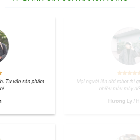
Mọi người lên đời robot thì qua IHOME nhé. Khá
nhiều mẫu máy để lựa chọn
Hương Ly
/
Hà Nội