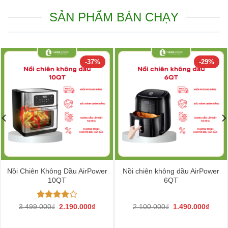
SẢN PHẨM BÁN CHẠY
-37%
-29%
Nồi Chiên Không Dầu AirPower
Nồi chiên không dầu AirPower
10QT
6QT
Được
Giá
Giá
Giá
Giá
3.499.000
₫
2.190.000
₫
2.100.000
₫
1.490.000
₫
gốc
hiện
gốc
hiện
xếp hạng
là:
tại
là:
tại
4.00
5
3.499.000₫.
là:
2.100.000₫.
là: