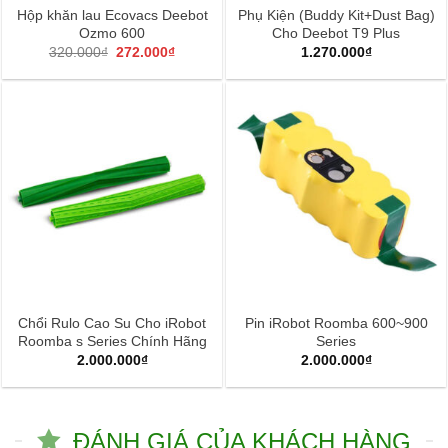
Hộp khăn lau Ecovacs Deebot
Phụ Kiện (Buddy Kit+Dust Bag)
Ozmo 600
Cho Deebot T9 Plus
Giá
Giá
320.000
₫
272.000
₫
1.270.000
₫
gốc
hiện
là:
tại
320.000₫.
là:
272.000₫.
Chổi Rulo Cao Su Cho iRobot
Pin iRobot Roomba 600~900
Roomba s Series Chính Hãng
Series
2.000.000
₫
2.000.000
₫
ĐÁNH GIÁ CỦA KHÁCH HÀNG