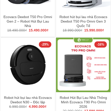
Ecovacs Deebot T50 Pro Omni
Robot hút bụi lau nhà Ecovacs
Gen 2 – Robot Hút Bụi Lau
Deebot T50 Pro Omni Gen 3
Nhà
Quốc Tế
Giá
Giá
Giá
Giá
18.490.000
₫
15.490.000
₫
18.990.000
₫
15.990.000
₫
gốc
hiện
gốc
hiện
là:
tại
là:
tại
18.490.000₫.
là:
18.990.000₫.
là:
15.490.000₫.
15.9
-29%
-16%
Robot hút bụi lau nhà Ecovacs
Robot Hút Bụi Lau Nhà Thông
Deebot N30 – Độc lập
Minh Ecovacs T90 Pro Omni
Giá
Giá
2026
6.990.000
₫
4.990.000
₫
gốc
hiện
Giá
Giá