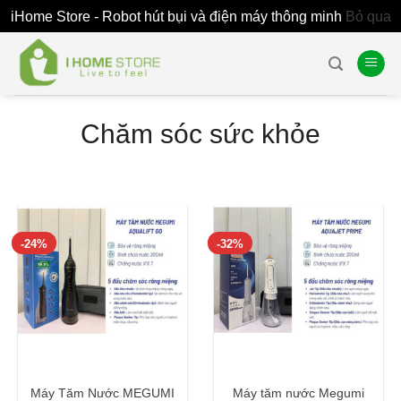
iHome Store - Robot hút bụi và điện máy thông minh
Bỏ qua
Skip
to
content
Chăm sóc sức khỏe
-24%
-32%
Máy Tăm Nước MEGUMI
Máy tăm nước Megumi