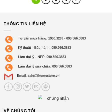
8.500.000₫.
THÔNG TIN LIÊN HỆ
Tư vấn mua hàng:
1900.3269
-
090.566.3883
Kỹ thuật - Bảo hành:
090.566.3883
Làm đại lý - NPP:
090.566.3883
Làm đại lý sửa chữa:
090.566.3883
Email:
sale@ihomestore.vn
VỀ CHÚNG TÔI