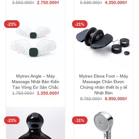
Giá
Giá
Giá
Giá
3.550.000
₫
2.750.000
₫
5.590.000
₫
4.350.000
₫
gốc
hiện
gốc
hiện
là:
tại
là:
tại
3.550.000₫.
là:
5.590.000₫.
là:
2.750.000₫.
4.350
-23%
-21%
Mytrex Angle – Máy
Mytrex Elexa Foot – Máy
Massage Nhật Bản Kiến
Massage Chân Được
Tạo Vòng Eo Săn Chắc
Chứng nhận thiết bị y tế
Giá
Giá
Nhật Bản
1.750.000
₫
1.350.000
₫
gốc
hiện
Giá
Giá
8.750.000
₫
6.950.000
₫
là:
tại
gốc
hiện
1.750.000₫.
là:
là:
tại
1.350.000₫.
8.750.000₫.
là:
6.950
-23%
-31%