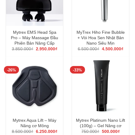
Mytrex EMS Head Spa
MyTrex Hiho Fine Bubble
Pro – Máy Massage Đầu
+ Vòi Hoa Sen Nhật Bản
Phiên Bản Nâng Cấp
Nano Siêu Mịn
Giá
Giá
Giá
Giá
3.850.000
₫
2.950.000
₫
6.500.000
₫
4.500.000
₫
gốc
hiện
gốc
hiện
là:
tại
là:
tại
3.850.000₫.
là:
6.500.000₫.
là:
2.950.000₫.
4.500
-26%
-33%
Mytrex Aqua Lift – Máy
Mytrex Platinum Nano Lift
Nâng cơ Mông
(100g) – Gel Nâng cơ
Giá
Giá
Giá
Giá
8.500.000
₫
6.250.000
₫
750.000
₫
500.000
₫