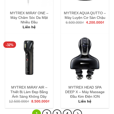
MYTREX MIRAY ONE –
MYTREX AQUA QUTTO –
Máy Chăm Sóc Da Mặt
Máy Luyện Cơ Sàn Chậu
Giá
Giá
Nhiều Đầu
6.500.000
₫
4.200.000
₫
gốc
hiện
Liên hệ
là:
tại
6.500.000₫.
là:
4.200
-32%
MYTREX MiRAY AIR –
MYTREX HEAD SPA
Thiết Bị Làm Đẹp Bằng
DEEP X – Máy Massage
Ánh Sáng Không Dây
Đầu Kim Điện ION
Giá
Giá
12.500.000
₫
8.500.000
₫
Liên hệ
gốc
hiện
là:
tại
12.500.000₫.
là:
1
2
3
4