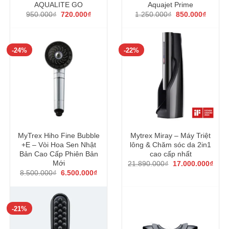
AQUALITE GO
Aquajet Prime
Giá
Giá
Giá
Giá
950.000
₫
720.000
₫
1.250.000
₫
850.000
₫
gốc
hiện
gốc
hiện
là:
tại
là:
tại
950.000₫.
là:
1.250.000₫.
là:
720.000₫.
850.00
-24%
-22%
MyTrex Hiho Fine Bubble
Mytrex Miray – Máy Triệt
+E – Vòi Hoa Sen Nhật
lông & Chăm sóc da 2in1
Bản Cao Cấp Phiên Bản
cao cấp nhất
Giá
Giá
Mới
21.890.000
₫
17.000.000
₫
gốc
hiện
Giá
Giá
8.500.000
₫
6.500.000
₫
là:
tại
gốc
hiện
21.890.000₫.
là:
là:
tại
17.0
8.500.000₫.
là:
6.500.000₫.
-21%