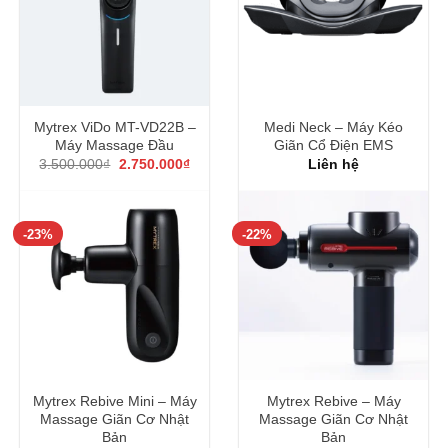
Mytrex ViDo MT-VD22B –
Medi Neck – Máy Kéo
Máy Massage Đầu
Giãn Cổ Điện EMS
Giá
Giá
3.500.000
₫
2.750.000
₫
Liên hệ
gốc
hiện
là:
tại
3.500.000₫.
là:
2.750.000₫.
-23%
-22%
Mytrex Rebive Mini – Máy
Mytrex Rebive – Máy
Massage Giãn Cơ Nhật
Massage Giãn Cơ Nhật
Bản
Bản