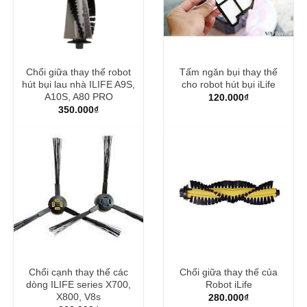
Chổi giữa thay thế robot
Tấm ngăn bụi thay thế
hút bụi lau nhà ILIFE A9S,
cho robot hút bụi iLife
A10S, A80 PRO
120.000
₫
350.000
₫
Chổi cạnh thay thế các
Chổi giữa thay thế của
dòng ILIFE series X700,
Robot iLife
X800, V8s
280.000
₫