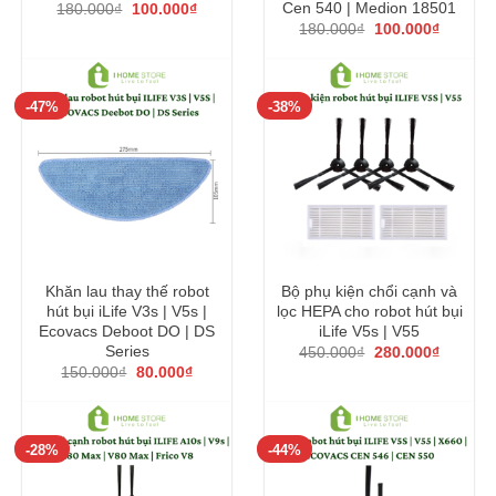
Giá
Giá
Cen 540 | Medion 18501
180.000
₫
100.000
₫
gốc
hiện
Giá
Giá
180.000
₫
100.000
₫
là:
tại
gốc
hiện
180.000₫.
là:
là:
tại
100.000₫.
180.000₫.
là:
100.000
-47%
-38%
Khăn lau thay thế robot
Bộ phụ kiện chổi cạnh và
hút bụi iLife V3s | V5s |
lọc HEPA cho robot hút bụi
Ecovacs Deboot DO | DS
iLife V5s | V55
Giá
Giá
Series
450.000
₫
280.000
₫
gốc
hiện
Giá
Giá
150.000
₫
80.000
₫
là:
tại
gốc
hiện
450.000₫.
là:
là:
tại
280.000
150.000₫.
là:
80.000₫.
-28%
-44%