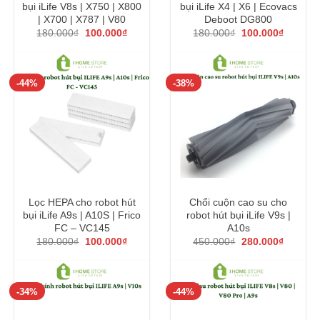
bụi iLife V8s | X750 | X800
bụi iLife X4 | X6 | Ecovacs
| X700 | X787 | V80
Deboot DG800
Giá
Giá
Giá
Giá
180.000
₫
100.000
₫
180.000
₫
100.000
₫
gốc
hiện
gốc
hiện
là:
tại
là:
tại
180.000₫.
là:
180.000₫.
là:
100.000₫.
100.000
-44%
-38%
Lọc HEPA cho robot hút
Chổi cuộn cao su cho
bụi iLife A9s | A10S | Frico
robot hút bụi iLife V9s |
FC – VC145
A10s
Giá
Giá
Giá
Giá
180.000
₫
100.000
₫
450.000
₫
280.000
₫
gốc
hiện
gốc
hiện
là:
tại
là:
tại
180.000₫.
là:
450.000₫.
là:
100.000₫.
280.000
-34%
-44%