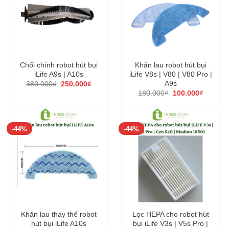
Chổi chính robot hút bụi
Khăn lau robot hút bụi
iLife A9s | A10s
iLife V8s | V80 | V80 Pro |
Giá
Giá
A9s
380.000
₫
250.000
₫
gốc
hiện
Giá
Giá
180.000
₫
100.000
₫
là:
tại
gốc
hiện
380.000₫.
là:
là:
tại
250.000₫.
180.000₫.
là:
100.000
-44%
-44%
Khăn lau thay thế robot
Lọc HEPA cho robot hút
hút bụi iLife A10s
bụi iLife V3s | V5s Pro |