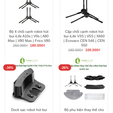
Bộ 4 chổi cạnh robot hút
Cặp chổi cạnh robot hút
bụi iLife A10s | V9s | A80
bụi iLife V3S | V5S | X660
Max | V80 Max | Frico V80
| Ecovacs CEN 546 | CEN
Giá
Giá
550
250.000
₫
180.000
₫
gốc
hiện
Giá
Giá
180.000
₫
100.000
₫
là:
tại
gốc
hiện
250.000₫.
là:
là:
tại
180.000₫.
180.000₫.
là:
100.000
-34%
-26%
Dock sạc robot hút bụi
Bộ phụ kiện thay thế cho