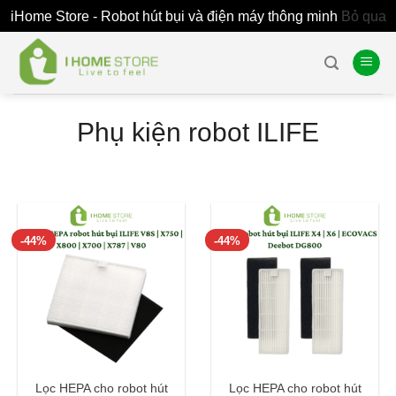
iHome Store - Robot hút bụi và điện máy thông minh
Bỏ qua
Skip
to
content
Phụ kiện robot ILIFE
-44%
-44%
Lọc HEPA cho robot hút
Lọc HEPA cho robot hút