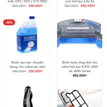
iLife V3S | V5S | V7S PRO
root hút bụi iLife A1
Giá
Giá
Giá
Giá
680.000
₫
450.000
₫
880.000
₫
650.000
₫
gốc
hiện
gốc
hiện
là:
tại
là:
tại
680.000₫.
là:
880.000₫.
là:
450.000₫.
650.000
-49%
Nước lau sàn chuyên
Bình nước thay thế cho
dụng cho robot lau nhà
robot hút bụi ILIFE x400
Giá
Giá
và x600 series
490.000
₫
250.000
₫
gốc
hiện
460.000
₫
là:
tại
490.000₫.
là:
250.000₫.