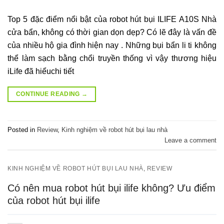
Top 5 đặc điểm nổi bật của robot hút bụi ILIFE A10S Nhà
cửa bẩn, không có thời gian dọn dẹp? Có lẽ đây là vấn đề
của nhiều hộ gia đình hiện nay . Những bụi bẩn li ti không
thể làm sạch bằng chổi truyền thống vì vậy thương hiệu
iLife đã hiểuchi tiết
CONTINUE READING
→
Posted in
Review
,
Kinh nghiệm về robot hút bụi lau nhà
Leave a comment
KINH NGHIỆM VỀ ROBOT HÚT BỤI LAU NHÀ
,
REVIEW
Có nên mua robot hút bụi ilife không? Ưu điểm
của robot hút bụi ilife