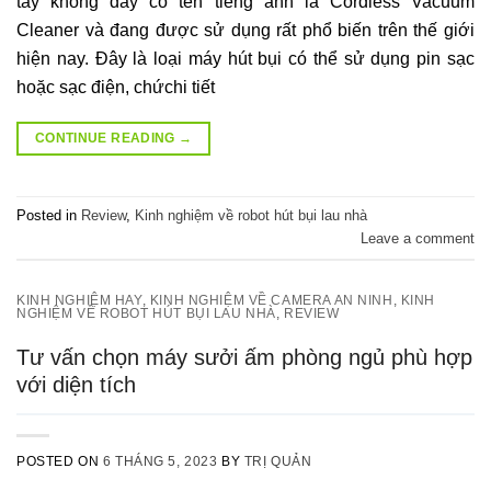
tay không dây có tên tiếng anh là Cordless Vacuum
Cleaner và đang được sử dụng rất phổ biến trên thế giới
hiện nay. Đây là loại máy hút bụi có thể sử dụng pin sạc
hoặc sạc điện, chứchi tiết
CONTINUE READING
→
Posted in
Review
,
Kinh nghiệm về robot hút bụi lau nhà
Leave a comment
KINH NGHIỆM HAY
,
KINH NGHIỆM VỀ CAMERA AN NINH
,
KINH
NGHIỆM VỀ ROBOT HÚT BỤI LAU NHÀ
,
REVIEW
Tư vấn chọn máy sưởi ấm phòng ngủ phù hợp
với diện tích
POSTED ON
6 THÁNG 5, 2023
BY
TRỊ QUẢN