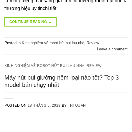
là một gương mặt sáng giá trên thị trường robot hút bụi, là
thương hiệu uy tínchi tiết
CONTINUE READING
→
Posted in
Kinh nghiệm về robot hút bụi lau nhà
,
Review
Leave a comment
KINH NGHIỆM VỀ ROBOT HÚT BỤI LAU NHÀ
,
REVIEW
Máy hút bụi giường nệm loại nào tốt? Top 3
model bán chạy nhất
POSTED ON
18 THÁNG 5, 2023
BY
TRỊ QUẢN