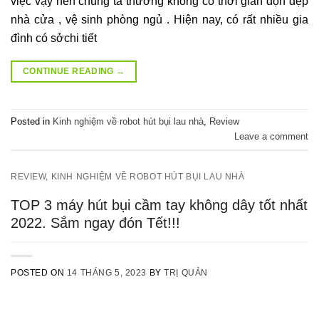
việc vậy nên chúng ta thường không có thời gian dọn dẹp
nhà cửa , vệ sinh phòng ngủ . Hiện nay, có rất nhiều gia
đình có sởchi tiết
CONTINUE READING
→
Posted in
Kinh nghiệm về robot hút bụi lau nhà
,
Review
Leave a comment
REVIEW
,
KINH NGHIỆM VỀ ROBOT HÚT BỤI LAU NHÀ
TOP 3 máy hút bụi cầm tay không dây tốt nhất
2022. Sắm ngay đón Tết!!!
POSTED ON
14 THÁNG 5, 2023
BY
TRỊ QUẢN