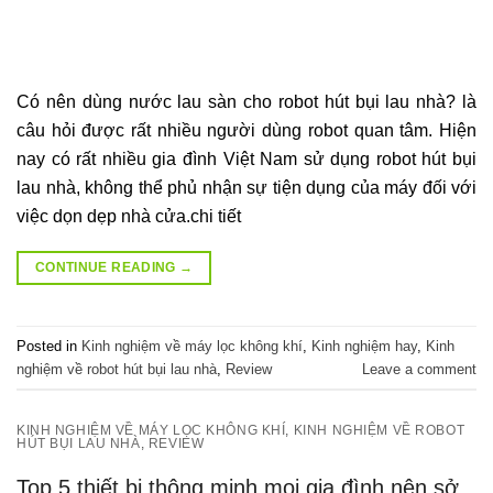
Có nên dùng nước lau sàn cho robot hút bụi lau nhà? là
câu hỏi được rất nhiều người dùng robot quan tâm. Hiện
nay có rất nhiều gia đình Việt Nam sử dụng robot hút bụi
lau nhà, không thể phủ nhận sự tiện dụng của máy đối với
việc dọn dẹp nhà cửa.chi tiết
CONTINUE READING
→
Posted in
Kinh nghiệm về máy lọc không khí
,
Kinh nghiệm hay
,
Kinh
nghiệm về robot hút bụi lau nhà
,
Review
Leave a comment
KINH NGHIỆM VỀ MÁY LỌC KHÔNG KHÍ
,
KINH NGHIỆM VỀ ROBOT
HÚT BỤI LAU NHÀ
,
REVIEW
Top 5 thiết bị thông minh mọi gia đình nên sở