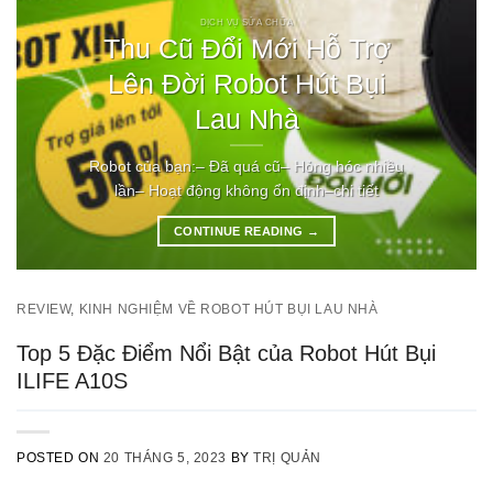
DỊCH VỤ SỬA CHỮA
Thu Cũ Đổi Mới Hỗ Trợ
Lên Đời Robot Hút Bụi
Lau Nhà
Robot của bạn:– Đã quá cũ– Hỏng hóc nhiều
lần– Hoạt động không ổn định–chi tiết
CONTINUE READING
→
REVIEW
,
KINH NGHIỆM VỀ ROBOT HÚT BỤI LAU NHÀ
Top 5 Đặc Điểm Nổi Bật của Robot Hút Bụi
ILIFE A10S
POSTED ON
20 THÁNG 5, 2023
BY
TRỊ QUẢN