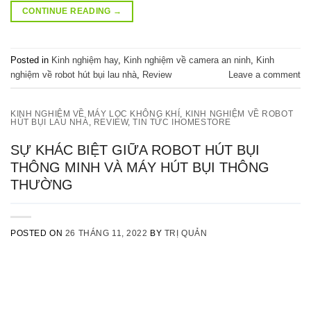
CONTINUE READING
→
Posted in
Kinh nghiệm hay
,
Kinh nghiệm về camera an ninh
,
Kinh
nghiệm về robot hút bụi lau nhà
,
Review
Leave a comment
KINH NGHIỆM VỀ MÁY LỌC KHÔNG KHÍ
,
KINH NGHIỆM VỀ ROBOT
HÚT BỤI LAU NHÀ
,
REVIEW
,
TIN TỨC IHOMESTORE
SỰ KHÁC BIỆT GIỮA ROBOT HÚT BỤI
THÔNG MINH VÀ MÁY HÚT BỤI THÔNG
THƯỜNG
POSTED ON
26 THÁNG 11, 2022
BY
TRỊ QUẢN