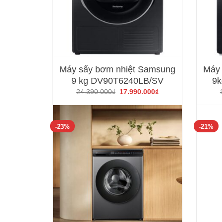
Máy sấy bơm nhiệt Samsung
Máy 
9 kg DV90T6240LB/SV
9
Giá
Giá
24.390.000
₫
17.990.000
₫
gốc
hiện
là:
tại
24.390.000₫.
là:
17.990.000₫.
-23%
-21%