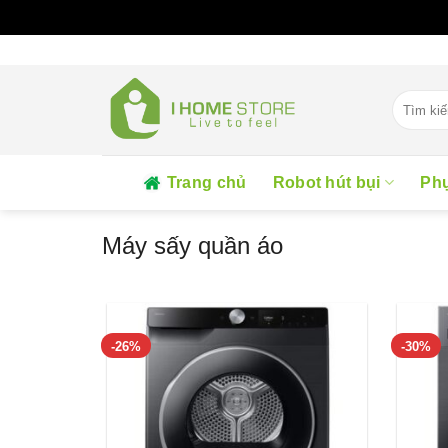
Skip
to
content
Tìm
kiếm:
Trang chủ
Robot hút bụi
Phụ
Máy sấy quần áo
-26%
-30%