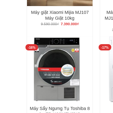
Máy giặt Xiaomi Mijia MJ107
Máy
Máy Giặt 10kg
MJ1
Giá
Giá
9.590.000
₫
7.390.000
₫
gốc
hiện
là:
tại
9.590.000₫.
là:
7.390.000₫.
-16%
-17%
Máy Sấy Ngưng Tụ Toshiba 8