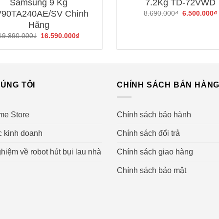
Samsung 9 Kg
7.2Kg TD-72VWD
90TA240AE/SV Chính
Giá
8.690.000
₫
6.500.000
₫
gốc
Hãng
là:
8.690.000₫.
Giá
Giá
19.890.000
₫
16.590.000
₫
gốc
hiện
là:
tại
19.890.000₫.
là:
16.590.000₫.
ÚNG TÔI
CHÍNH SÁCH BÁN HÀN
me Store
Chính sách bảo hành
c kinh doanh
Chính sách đổi trả
hiệm về robot hút bụi lau nhà
Chính sách giao hàng
Chính sách bảo mật