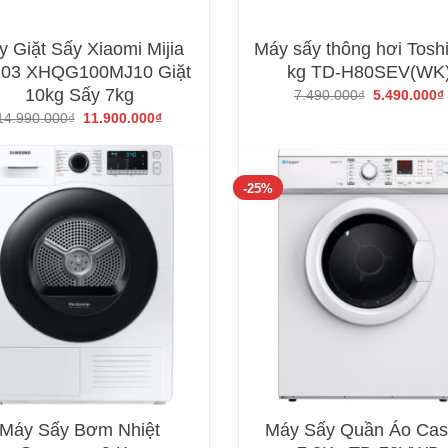
 Giặt Sấy Xiaomi Mijia
Máy sấy thông hơi Tosh
03 XHQG100MJ10 Giặt
kg TD-H80SEV(WK
10kg Sấy 7kg
Giá
7.490.000
₫
5.490.000
₫
gốc
Giá
Giá
14.990.000
₫
11.900.000
₫
là:
gốc
hiện
7.490.000₫.
là:
tại
14.990.000₫.
là:
11.900.000₫.
-25%
Máy Sấy Bơm Nhiệt
Máy Sấy Quần Áo Cas