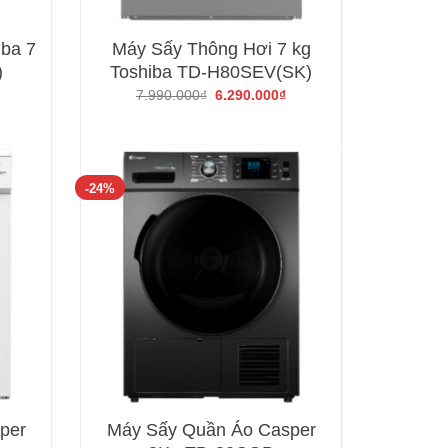
iba 7
Máy Sấy Thông Hơi 7 kg
)
Toshiba TD-H80SEV(SK)
Giá
Giá
Giá
7.990.000
₫
6.290.000
₫
hiện
gốc
hiện
tại
là:
tại
là:
7.990.000₫.
là:
5.490.000₫.
6.290.000₫.
-24%
per
Máy Sấy Quần Áo Casper