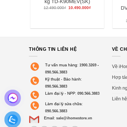
kg TD-K90MEV(SK)
DV
Giá
Giá
12.490.000
₫
10.490.000
₫
gốc
hiện
là:
tại
12.490.000₫.
là:
10.490.000₫.
THÔNG TIN LIÊN HỆ
VỀ CH
Tư vấn mua hàng:
1900.3269
-
Về iHo
090.566.3883
Hợp tá
Kỹ thuật - Bảo hành:
090.566.3883
Kinh ng
Làm đại lý - NPP:
090.566.3883
Liên hệ
Làm đại lý sửa chữa:
090.566.3883
Email:
sale@ihomestore.vn