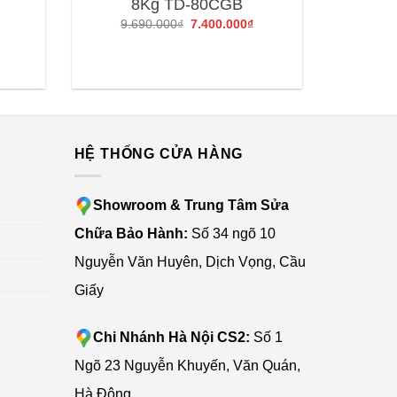
8Kg TD-80CGB
Giá
Giá
Giá
9.690.000
₫
7.400.000
₫
hiện
gốc
hiện
tại
là:
tại
là:
9.690.000₫.
là:
6.500.000₫.
7.400.000₫.
G
HỆ THỐNG CỬA HÀNG
Showroom & Trung Tâm Sửa
Chữa Bảo Hành:
Số 34 ngõ 10
Nguyễn Văn Huyên, Dịch Vọng, Cầu
Giấy
Chi Nhánh Hà Nội CS2:
Số 1
Ngõ 23 Nguyễn Khuyến, Văn Quán,
Hà Đông