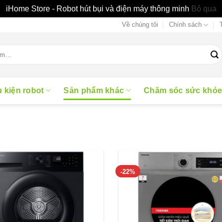
iHome Store - Robot hút bụi và điện máy thông minh
Bỏ qua
Về chúng tôi
Chính sách
 kiện robot
Sản phẩm khác
Chăm sóc sức khỏ
-22%