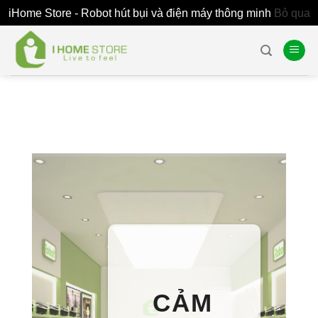
iHome Store - Robot hút bụi và điện máy thông minh
Bỏ qua
Skip
to
content
CẢM