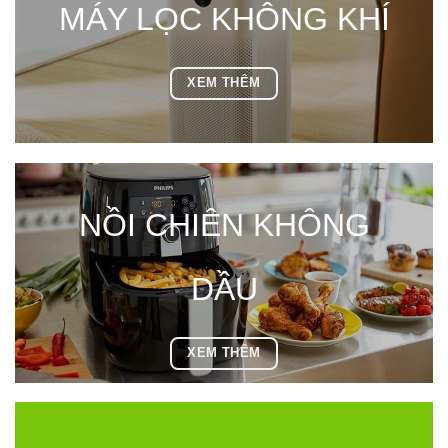
MÁY LỌC KHÔNG KHÍ
XEM THÊM
NỒI CHIÊN KHÔNG
DẦU
XEM THÊM