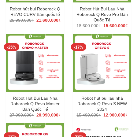
Robot hút bụi Roborock Q
Robot Hút Bụi Lau Nhà
REVO CURV Bản quốc tế
Roborock Q Revo Pro Bản
Giá
Giá
Quốc Tế
25.990.000
₫
21.600.000
₫
gốc
hiện
Giá
Giá
18.600.000
₫
15.600.000
₫
là:
tại
gốc
hiện
25.990.000₫.
là:
là:
tại
21.600.000₫.
18.600.000₫.
là:
15.6
-25%
-17%
Robot Hút Bụi Lau Nhà
Robot hút bụi lau nhà
Roborock Q Revo Master
Roborock Q Revo S NEW
Bản Quốc Tế
2024
Giá
Giá
Giá
Giá
27.990.000
₫
20.990.000
₫
15.490.000
₫
12.900.000
₫
gốc
hiện
gốc
hiện
là:
tại
là:
tại
27.990.000₫.
là:
15.490.000₫.
là:
20.990.000₫.
12.9
-32%
-29%