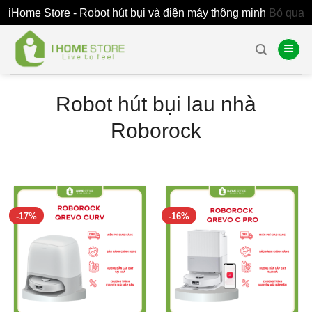
iHome Store - Robot hút bụi và điện máy thông minh
Bỏ qua
Skip
to
content
Robot hút bụi lau nhà
Roborock
-17%
-16%