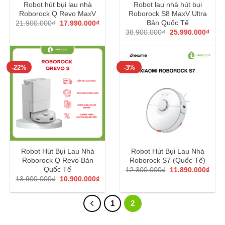
Robot hút bụi lau nhà
Robot lau nhà hút bụi
Roborock Q Revo MaxV
Roborock S8 MaxV Ultra
Giá
Giá
Bản Quốc Tế
21.900.000
₫
17.990.000
₫
gốc
hiện
Giá
Giá
38.900.000
₫
25.990.000
₫
là:
tại
gốc
hiện
21.900.000₫.
là:
là:
tại
17.990.000₫.
38.900.000₫.
là:
25.9
-22%
-3%
Robot Hút Bụi Lau Nhà
Robot Hút Bụi Lau Nhà
Roborock Q Revo Bản
Roborock S7 (Quốc Tế)
Giá
Giá
Quốc Tế
12.300.000
₫
11.890.000
₫
gốc
hiện
Giá
Giá
13.900.000
₫
10.900.000
₫
là:
tại
gốc
hiện
12.300.000₫.
là:
là:
tại
11.8
13.900.000₫.
là:
1
2
10.900.000₫.