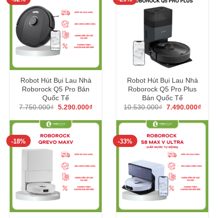
Robot Hút Bụi Lau Nhà
Robot Hút Bụi Lau Nhà
Roborock Q5 Pro Bản
Roborock Q5 Pro Plus
Quốc Tế
Bản Quốc Tế
Giá
Giá
Giá
Giá
7.750.000
₫
5.290.000
₫
10.530.000
₫
7.490.000
₫
gốc
hiện
gốc
hiện
là:
tại
là:
tại
7.750.000₫.
là:
10.530.000₫.
là:
5.290.000₫.
7.490
-18%
-33%