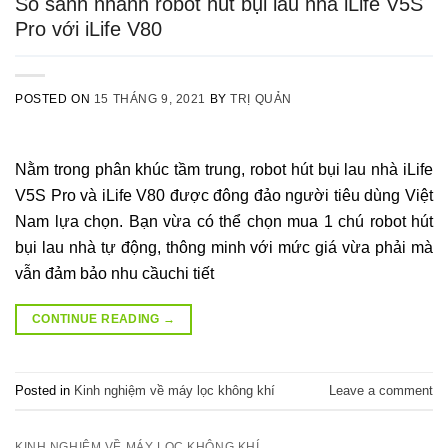
So sánh nhanh robot hút bụi lau nhà iLife V5S
Pro với iLife V80
POSTED ON
15 THÁNG 9, 2021
BY
TRỊ QUẢN
Nằm trong phân khúc tầm trung, robot hút bụi lau nhà iLife
V5S Pro và iLife V80 được đông đảo người tiêu dùng Việt
Nam lựa chọn. Bạn vừa có thể chọn mua 1 chú robot hút
bụi lau nhà tự động, thông minh với mức giá vừa phải mà
vẫn đảm bảo nhu cầuchi tiết
CONTINUE READING
→
Posted in
Kinh nghiệm về máy lọc không khí
Leave a comment
KINH NGHIỆM VỀ MÁY LỌC KHÔNG KHÍ