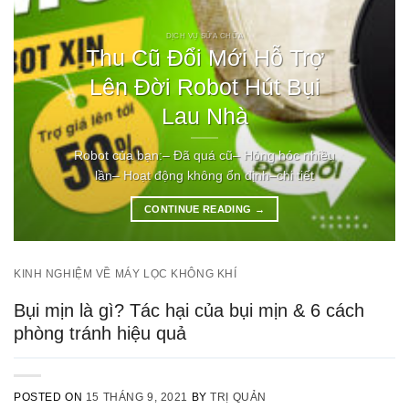
DỊCH VỤ SỬA CHỮA
Thu Cũ Đổi Mới Hỗ Trợ
Lên Đời Robot Hút Bụi
Lau Nhà
Robot của bạn:– Đã quá cũ– Hỏng hóc nhiều
lần– Hoạt động không ổn định–chi tiết
CONTINUE READING
→
KINH NGHIỆM VỀ MÁY LỌC KHÔNG KHÍ
Bụi mịn là gì? Tác hại của bụi mịn & 6 cách
phòng tránh hiệu quả
POSTED ON
15 THÁNG 9, 2021
BY
TRỊ QUẢN