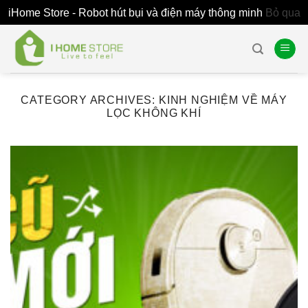
iHome Store - Robot hút bụi và điện máy thông minh
Bỏ qua
Skip
to
content
CATEGORY ARCHIVES:
KINH NGHIỆM VỀ MÁY
LỌC KHÔNG KHÍ