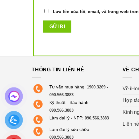
Lưu tên của tôi, email, và trang web tron
THÔNG TIN LIÊN HỆ
VỀ CH
Tư vấn mua hàng:
1900.3269
-
Về iHo
090.566.3883
Hợp tá
Kỹ thuật - Bảo hành:
090.566.3883
Kinh ng
Làm đại lý - NPP:
090.566.3883
Liên hệ
Làm đại lý sửa chữa:
090.566.3883