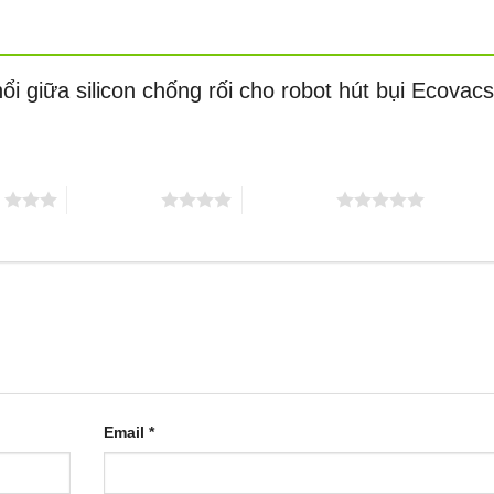
ổi giữa silicon chống rối cho robot hút bụi Ecovacs
o
4 trên 5 sao
5 trên 5 sao
Email
*