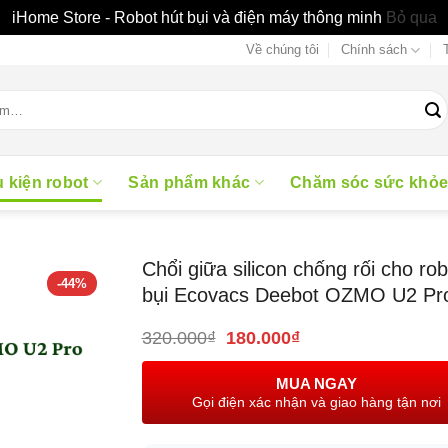
iHome Store - Robot hút bụi và điện máy thông minh
Bỏ qua
Về chúng tôi
Chính sách
 kiện robot
Sản phẩm khác
Chăm sóc sức khỏ
Chổi giữa silicon chống rối cho rob
-44%
bụi Ecovacs Deebot OZMO U2 Pr
Giá
Giá
320.000
₫
180.000
₫
gốc
hiện
là:
tại
MUA NGAY
320.000₫.
là:
Gọi điện xác nhận và giao hàng tận nơi
180.000₫.