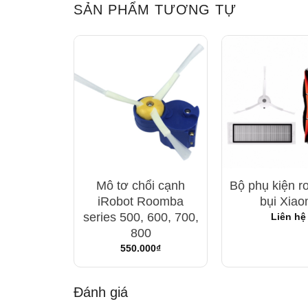
SẢN PHẨM TƯƠNG TỰ
ot hút bụi
Mô tơ chổi cạnh
Bộ phụ kiện ro
to
iRobot Roomba
bụi Xiao
series 500, 600, 700,
 hệ
Liên hệ
800
550.000
₫
Đánh giá