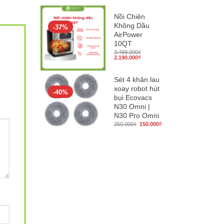
là:
tại
95.000₫.
là:
80.000₫.
Nồi Chiên
Không Dầu
-37%
AirPower
10QT
3.499.000
₫
Giá
Giá
2.190.000
₫
gốc
hiện
là:
tại
3.499.000₫.
là:
Sét 4 khăn lau
2.190.000₫.
xoay robot hút
-40%
bụi Ecovacs
N30 Omni |
N30 Pro Omni
Giá
Giá
250.000
₫
150.000
₫
gốc
hiện
là:
tại
250.000₫.
là:
150.000₫.