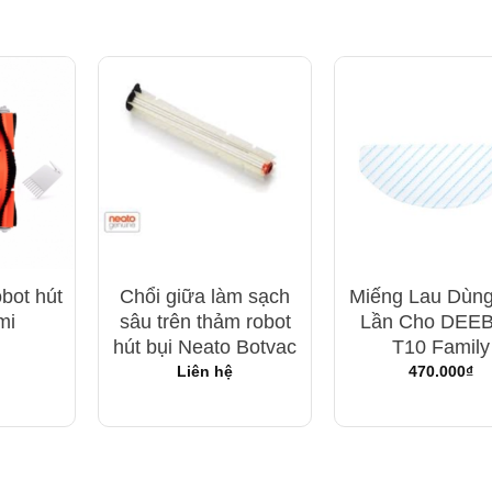
bot hút
Chổi giữa làm sạch
Miếng Lau Dùng
mi
sâu trên thảm robot
Lần Cho DEE
hút bụi Neato Botvac
T10 Family
Liên hệ
470.000
₫