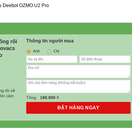
acs Deebot OZMO U2 Pro
Thông tin người mua
ống rối
covacs
Anh
Chị
o
0₫.
g tôi sẽ
 Xin cảm
Tổng:
180.000 ₫
ĐẶT HÀNG NGAY