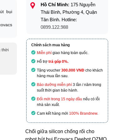
Hồ Chí Minh:
175 Nguyễn
út bụi
Thái Bình, Phường 4, Quận
Tân Bình. Hotline:
covacs
0899.122.988
Chính sách mua hàng
 thời
Miễn phí
giao hàng toàn quốc.
Hỗ trợ
trả góp 0%.
Tặng voucher
300.000 VNĐ
cho khách
hàng mua lần sau.
Bảo dưỡng miễn phí
3 lần / năm trong
suốt thời gian bảo hành.
Đổi mới trong 15 ngày đầu
nếu có lỗi
nhà sản xuất.
Cam kết hàng mới
100% Brandnew
.
Chổi giữa silicon chống rối cho
robot hút bụi Ecovacs Deebot OZMO