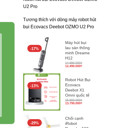
U2 Pro
Tương thích với dòng máy robot hút
bụi Ecovacs Deebot OZMO U2 Pro
Máy hút bụi
lau sàn thông
-17%
minh Dreame
H12
14.990.000
₫
Giá
Giá
12.490.000
₫
gốc
hiện
là:
tại
14.990.000₫.
là:
12.490.000₫.
Robot Hút Bụi
Ecovacs
-13%
Deebot X1
Omni quốc tế
15.900.000
₫
Giá
Giá
13.790.000
₫
gốc
hiện
là:
tại
15.900.000₫.
là:
13.790.000₫.
Chổi cạnh
-29%
iRobot