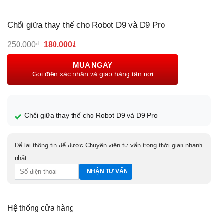
Chổi giữa thay thế cho Robot D9 và D9 Pro
Giá
Giá
250.000
₫
180.000
₫
gốc
hiện
là:
tại
MUA NGAY
250.000₫.
là:
Gọi điện xác nhận và giao hàng tận nơi
180.000₫.
Chổi giữa thay thế cho Robot D9 và D9 Pro
Để lại thông tin để được Chuyên viên tư vấn trong thời gian nhanh
nhất
Hệ thống cửa hàng