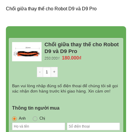
Chổi giữa thay thế cho Robot D9 và D9 Pro
Chổi giữa thay thế cho Robot
D9 và D9 Pro
Giá
Giá
180.000
₫
250.000
₫
gốc
hiện
là:
tại
Số lượng
250.000₫.
là:
180.000₫.
Bạn vui lòng nhập đúng số điện thoại để chúng tôi sẽ gọi
xác nhận đơn hàng trước khi giao hàng. Xin cảm ơn!
Thông tin người mua
Anh
Chị