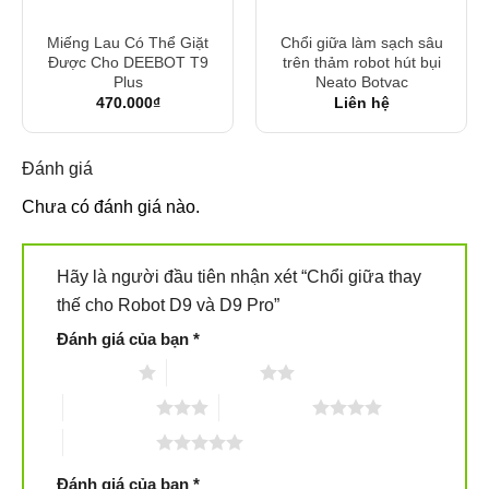
Miếng Lau Có Thể Giặt
Chổi giữa làm sạch sâu
Được Cho DEEBOT T9
trên thảm robot hút bụi
Plus
Neato Botvac
470.000
₫
Liên hệ
Đánh giá
Chưa có đánh giá nào.
Hãy là người đầu tiên nhận xét “Chổi giữa thay
thế cho Robot D9 và D9 Pro”
Đánh giá của bạn
*
1 trên 5 sao
2 trên 5 sao
3 trên 5 sao
4 trên 5 sao
5 trên 5 sao
Đánh giá của bạn
*