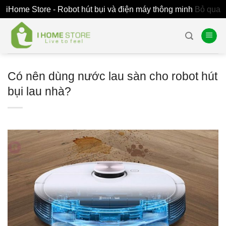
iHome Store - Robot hút bụi và điện máy thông minh
Bỏ qua
Skip
to
content
Có nên dùng nước lau sàn cho robot hút
bụi lau nhà?