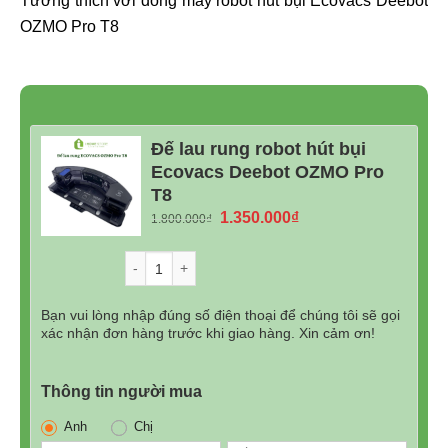
OZMO Pro T8
Đế lau rung robot hút bụi
Ecovacs Deebot OZMO Pro
T8
Giá
Giá
1.350.000
₫
1.800.000
₫
gốc
hiện
là:
tại
Số lượng
1.800.000₫.
là:
1.350.000₫.
Bạn vui lòng nhập đúng số điện thoại để chúng tôi sẽ gọi
xác nhận đơn hàng trước khi giao hàng. Xin cảm ơn!
Thông tin người mua
Anh
Chị