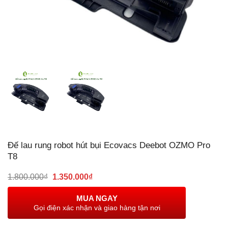
Đế lau rung robot hút bụi Ecovacs Deebot OZMO Pro
T8
Giá
Giá
1.800.000
₫
1.350.000
₫
gốc
hiện
là:
tại
MUA NGAY
1.800.000₫.
là:
Gọi điện xác nhận và giao hàng tận nơi
1.350.000₫.