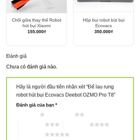
Chổi giữa thay thế Robot
Hộp bụi robot bút bụi
hút bụi Xiaomi
Ecovacs
155.000
₫
350.000
₫
Đánh giá
Chưa có đánh giá nào.
Hãy là người đầu tiên nhận xét “Đế lau rung
robot hút bụi Ecovacs Deebot OZMO Pro T8”
Đánh giá của bạn
*
1 trên 5 sao
2 trên 5 sao
3 trên 5 sao
4 trên 5 sao
5 trên 5 sao