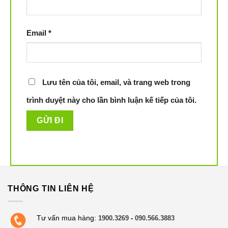
nước
Vật liệu không gỉ chế độ sấy hơi nước nóng
Email
*
Lớp bên trong dễ rửa, không gỉ.Không bị hư hại khi
gặp nhiệt độ cao, rửa sạch tiện lợi
Bánh ròng rọc bền, dễ kéo.Kéo tủ bát ổn định, sử
Lưu tên của tôi, email, và trang web trong
dụng càng tiện lợi
trình duyệt này cho lần bình luận kế tiếp của tôi.
Hệ thống lọc sạch 3 tầng.Đảm bảo phạm vi điều chỉnh
lực cọ rửa, tiết kiệm điện nước
Lưới lọc rửa có thể gập lại.Lọc cặn, rửa càng tiện hơn
Chế độ rửa bằng nước nóng, sấy hơi nước nóng hỗ
trợ diệt khuẩn, không còn tồn lưu chất tẩy rửa, đảm
bảo sức khỏe người dùng
THÔNG TIN LIÊN HỆ
Tiết kiệm điện, tiết kiệm nước
Tư vấn mua hàng:
1900.3269
-
090.566.3883