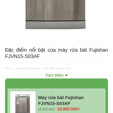
Đặc điểm nổi bật của máy rửa bát
Fujishan
FJVN15-S03AF
Máy có khả năng rửa 12 bộ chén bát
Xem thêm
Máy rửa bát Fujishan
FJVN15-S03AF
Giá
Giá
10.900.000
₫
18.900.000
₫