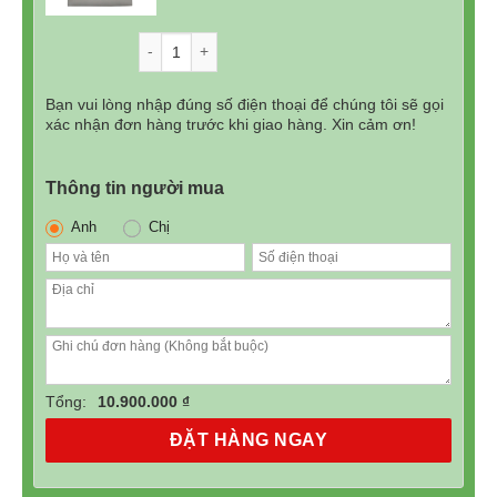
gốc
hiện
là:
tại
Số lượng
18.900.000₫.
là:
10.900.000₫.
Bạn vui lòng nhập đúng số điện thoại để chúng tôi sẽ gọi
xác nhận đơn hàng trước khi giao hàng. Xin cảm ơn!
Thông tin người mua
Anh
Chị
Nhờ vào thiết kế hai giàn rửa kết hợp không gian rộng rãi
tăng sức chứa. Máy rửa bát độc lập Fujishan FJVN15-
S03AF có dung lượng lớn phù hợp với gia đình 5 đến 10
Tổng:
10.900.000 ₫
thành viên.
ĐẶT HÀNG NGAY
Tính năng thông minh