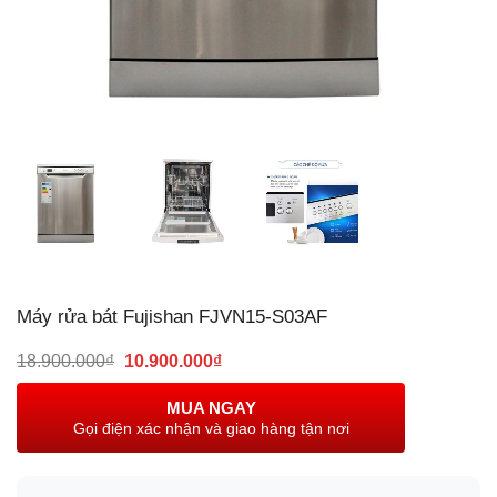
Máy rửa bát Fujishan FJVN15-S03AF
Giá
Giá
18.900.000
₫
10.900.000
₫
gốc
hiện
là:
tại
MUA NGAY
18.900.000₫.
là:
Gọi điện xác nhận và giao hàng tận nơi
10.900.000₫.