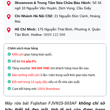
Showroom & Trung Tâm Sửa Chữa Bảo Hành:
Số 34
ngõ 10 Nguyễn Văn Huyên, Dịch Vọng, Cầu Giấy
Chi Nhánh Hà Nội CS2:
21 Nguyễn Đức Cảnh, Hoàng
Mai
Hồ Chí Minh:
175 Nguyễn Thái Bình, Phường 4, Quận
Tân Bình. Hotline:
0899.122.988
Chính sách mua hàng
Miễn phí
giao hàng toàn quốc.
Hỗ trợ
trả góp 0%.
Tặng voucher
300.000 VNĐ
cho khách hàng mua lần sau.
Bảo dưỡng miễn phí
3 lần / năm trong suốt thời gian bảo hành.
Đổi mới trong 15 ngày đầu
nếu có lỗi nhà sản xuất.
Cam kết hàng mới
100% Brandnew
.
Máy rửa bát Fujishan FJVN15-S03AF
không chỉ sở
hữu thiết kế đẹp mắt, tinh tế mà còn được trang