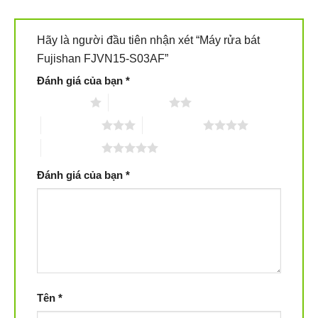
Hãy là người đầu tiên nhận xét “Máy rửa bát
Fujishan FJVN15-S03AF”
Đánh giá của bạn
*
1 trên 5 sao
2 trên 5 sao
3 trên 5 sao
4 trên 5 sao
5 trên 5 sao
Đánh giá của bạn
*
Rửa sơ: Loại bỏ những vết bẩn lớn trên bề mặt dụng
cụ nhà bếp
Rửa sạch: Lần lượt phun nước làm sạch tất cả các
góc
Rửa kỹ: Rửa kĩ càng, loại bỏ 99.99% vết bẩn
Tên
*
Sấy khô:Làm khô bát ở nhiệt độ cao, không đọng