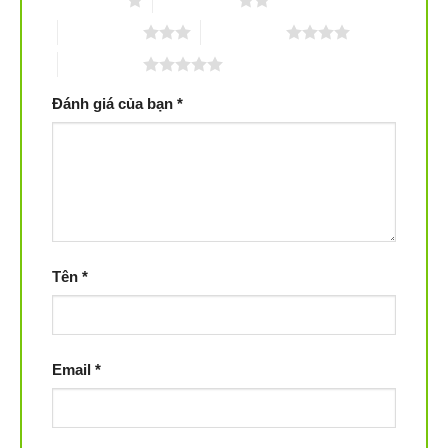
1 trên 5 sao
2 trên 5 sao
3 trên 5 sao
4 trên 5 sao
5 trên 5 sao
Đánh giá của bạn
*
Tên
*
Email
*