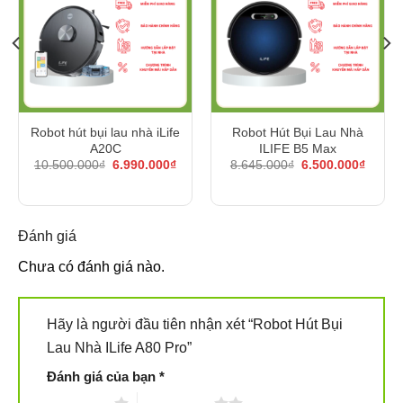
Robot hút bụi lau nhà iLife
Robot Hút Bụi Lau Nhà
A20C
ILIFE B5 Max
Giá
Giá
Giá
Giá
10.500.000
₫
6.990.000
₫
8.645.000
₫
6.500.000
₫
gốc
hiện
gốc
hiện
là:
tại
là:
tại
10.500.000₫.
là:
8.645.000₫.
là:
6.990.000₫.
6.500.
Đánh giá
Chưa có đánh giá nào.
Hãy là người đầu tiên nhận xét “Robot Hút Bụi
Lau Nhà ILife A80 Pro”
Đánh giá của bạn
*