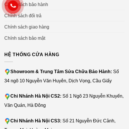
sẽ bị mắc tóc, lông thú gây vất vả cho việc vệ sinh chổi.
Chính sách bảo hành
Chổi cạnh cũng cực dễ tháo lắp mà không cần dùng tới
Chính sách đổi trả
tua vít.
Chính sách giao hàng
Hộp bụi lớn cùng túi chứa bụi kiểu mới
Chính sách bảo mật
HỆ THỐNG CỬA HÀNG
Showroom & Trung Tâm Sửa Chữa Bảo Hành:
Số
34 ngõ 10 Nguyễn Văn Huyên, Dịch Vọng, Cầu Giấy
Chi Nhánh Hà Nội CS2:
Số 1 Ngõ 23 Nguyễn Khuyến,
Văn Quán, Hà Đông
Chi Nhánh Hà Nội CS3:
Số 21 Nguyễn Đức Cảnh,