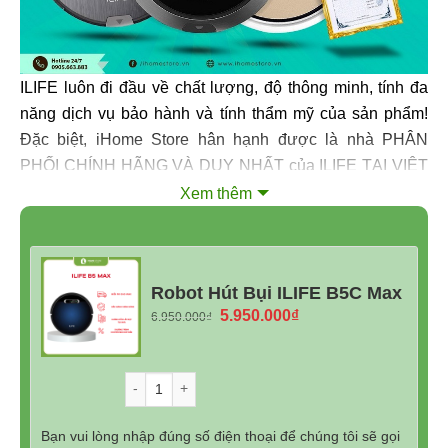
ILIFE luôn đi đầu về chất lượng, độ thông minh, tính đa
năng dịch vụ bảo hành và tính thẩm mỹ của sản phẩm!
Đặc biệt, iHome Store hân hạnh được là nhà PHÂN
PHỐI CHÍNH HÃNG VÀ DUY NHẤT của ILIFE TẠI VIỆT
NAM. Điều đó thực sự có ý nghĩa quan trọng với các
Xem thêm
khách hàng muốn sở hữu Robot hút bụi lau nhà ILIFE
Quốc tế – phiên bản xuất châu Âu với tiêu chuẩn chất
lượng CE kèm hộp và hướng dẫn sử dụng bằng tiếng
Robot Hút Bụi ILIFE B5C Max
Anh sử dụng dễ dàng. Mua robot ILIFE tại iHome đảm
Giá
Giá
5.950.000
₫
6.950.000
₫
bảo 100% chính hãng, đầy đủ CO, CQ và Hoá đơn bán
gốc
hiện
hàng, chế độ bảo hành chính hãng và chăm sóc khách
là:
tại
hàng tốt nhất !
6.950.000₫.
là:
Số lượng
5.950.000₫.
Đánh giá chung về robot ILIFE B5C Max
Bạn vui lòng nhập đúng số điện thoại để chúng tôi sẽ gọi