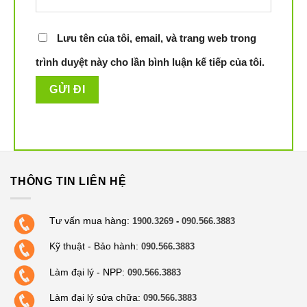
độ Max Mode để tăng tốc làm việc với lực hút tới 1500
Pa, để cho lực hút cao hơn các chế độ thông thường.
Lưu tên của tôi, email, và trang web trong
Chế độ làm sạch cạnh tường (Edge mode)
: Cạnh
trình duyệt này cho lần bình luận kế tiếp của tôi.
tường thường là khu vực khó làm sạch. Bạn có thể sử
dụng chế độ Edge mode để robot men theo đường
cạnh tường làm sạch tốt nhất.
THÔNG TIN LIÊN HỆ
Tư vấn mua hàng:
1900.3269
-
090.566.3883
Kỹ thuật - Bảo hành:
090.566.3883
Làm đại lý - NPP:
090.566.3883
Làm đại lý sửa chữa:
090.566.3883