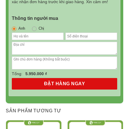
xác nhận đơn hàng trước khi giao hàng. Xin cảm ơn!
Thông tin người mua
Anh
Chị
Tổng:
5.950.000 ₫
ĐẶT HÀNG NGAY
Robot Hút Bụi ILIFE B5C Max
Vẫn giữ thiết kế tròn “cổ điển” của các robot hiện nay,
SẢN PHẨM TƯƠNG TỰ
ILIFE B5C Max trở nên nổi bật hơn hẳn bởi màu xanh
đen đẹp mắt. Lớp vỏ robot cũng có khả năng chống ăn