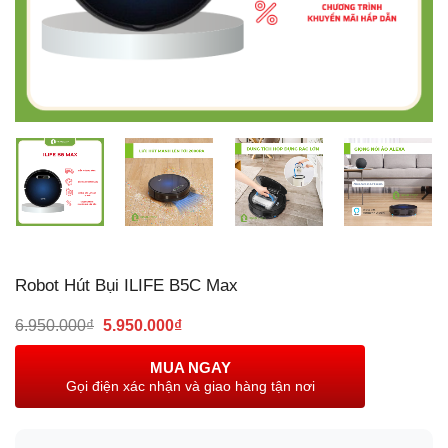
Robot Hút Bụi ILIFE B5C Max
Giá
Giá
6.950.000
₫
5.950.000
₫
gốc
hiện
là:
tại
MUA NGAY
6.950.000₫.
là:
Gọi điện xác nhận và giao hàng tận nơi
5.950.000₫.