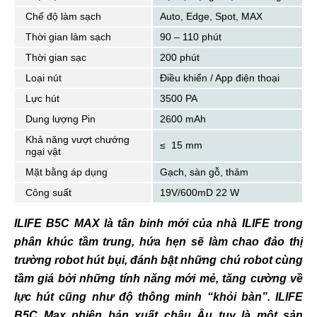
Chế độ làm sạch
Auto, Edge, Spot, MAX
Thời gian làm sạch
90 – 110 phút
Thời gian sạc
200 phút
Loại nút
Điều khiển / App điện thoại
Lực hút
3500 PA
Dung lượng Pin
2600 mAh
Khả năng vượt chướng
≤ 15 mm
ngại vật
Mặt bằng áp dụng
Gạch, sàn gỗ, thảm
Công suất
19V/600mD 22 W
ILIFE B5C MAX là tân binh mới của nhà ILIFE trong
phân khúc tầm trung, hứa hẹn sẽ làm chao đảo thị
trường robot hút bụi, đánh bật những chú robot cùng
tầm giá bởi những tính năng mới mẻ, tăng cường về
lực hút cũng như độ thông minh “khỏi bàn”. ILIFE
B5C Max phiên bản xuất châu Âu tuy là một sản