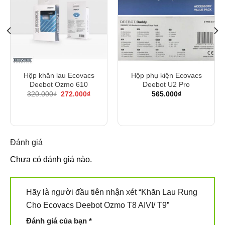
Hộp khăn lau Ecovacs
Hộp phụ kiện Ecovacs
Deebot Ozmo 610
Deebot U2 Pro
Giá
Giá
320.000
₫
272.000
₫
565.000
₫
gốc
hiện
là:
tại
320.000₫.
là:
272.000₫.
000₫.
Đánh giá
Chưa có đánh giá nào.
Hãy là người đầu tiên nhận xét “Khăn Lau Rung
Cho Ecovacs Deebot Ozmo T8 AIVI/ T9”
Đánh giá của bạn
*