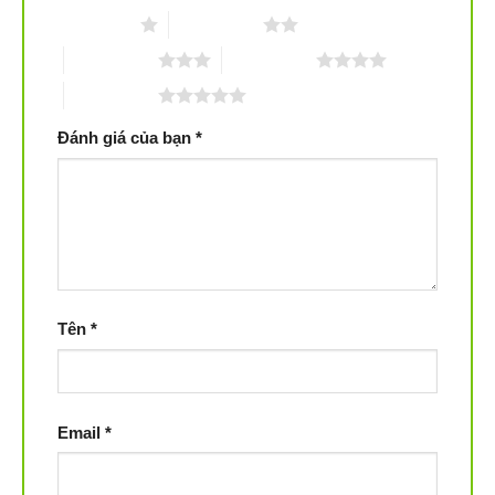
1 trên 5 sao
2 trên 5 sao
3 trên 5 sao
4 trên 5 sao
5 trên 5 sao
Đánh giá của bạn
*
Tên
*
Email
*