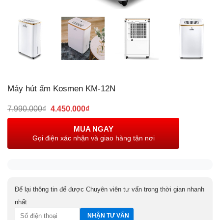
Máy hút ẩm Kosmen KM-12N
Giá
Giá
7.990.000
₫
4.450.000
₫
gốc
hiện
là:
tại
MUA NGAY
7.990.000₫.
là:
Gọi điện xác nhận và giao hàng tận nơi
4.450.000₫.
Để lại thông tin để được Chuyên viên tư vấn trong thời gian nhanh
nhất