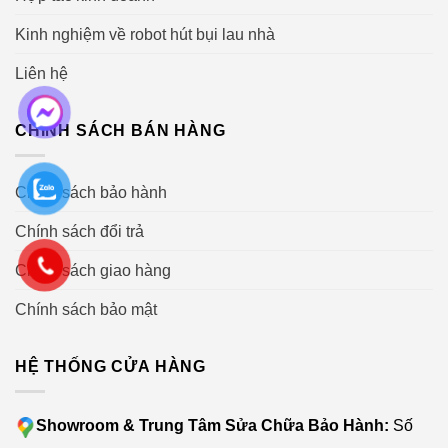
Kinh nghiệm về robot hút bụi lau nhà
Liên hệ
CHÍNH SÁCH BÁN HÀNG
Chính sách bảo hành
Chính sách đổi trả
Chính sách giao hàng
Hướng dẫn sử dụng Máy hút ẩm Kosmen KM-12N
Chính sách bảo mật
Lưu ý khi sử dụng máy hút ẩm gia đình Kosmen KM-
HỆ THỐNG CỬA HÀNG
12N
– Đảm bảo khoảng cách tối thiểu 30cm giữa các cạnh
Showroom & Trung Tâm Sửa Chữa Bảo Hành:
Số
của thiết bị và bất kỳ vật liệu dễ cháy, nóng nào.