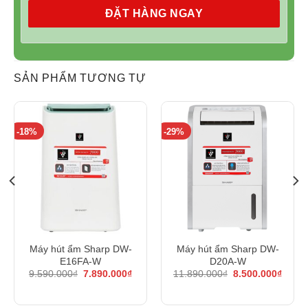
ĐẶT HÀNG NGAY
SẢN PHẨM TƯƠNG TỰ
-18%
-29%
Máy hút ẩm Sharp DW-
Máy hút ẩm Sharp DW-
E16FA-W
D20A-W
Giá
Giá
Giá
Giá
9.590.000
₫
7.890.000
₫
11.890.000
₫
8.500.000
₫
n
gốc
hiện
gốc
hiện
là:
tại
là:
tại
9.590.000₫.
là:
11.890.000₫.
là: