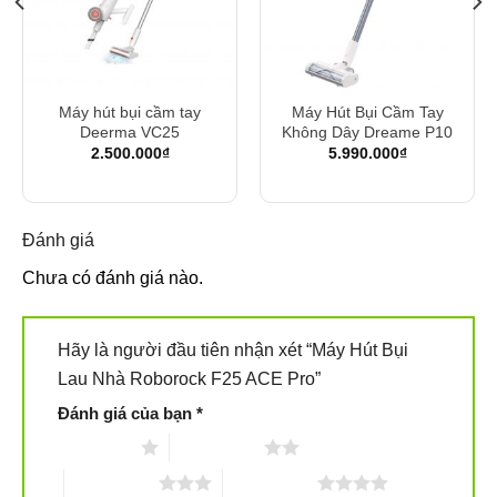
Máy hút bụi cầm tay
Máy Hút Bụi Cầm Tay
Deerma VC25
Không Dây Dreame P10
2.500.000
₫
5.990.000
₫
n
90.000₫.
Đánh giá
Chưa có đánh giá nào.
Hãy là người đầu tiên nhận xét “Máy Hút Bụi
Lau Nhà Roborock F25 ACE Pro”
Đánh giá của bạn
*
1 trên 5 sao
2 trên 5 sao
3 trên 5 sao
4 trên 5 sao