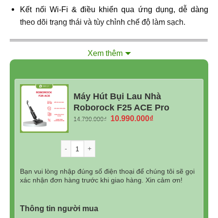
Kết nối Wi-Fi & điều khiển qua ứng dụng, dễ dàng
theo dõi trạng thái và tùy chỉnh chế độ làm sạch.
Xem thêm
Máy Hút Bụi Lau Nhà
Roborock F25 ACE Pro
Giá
Giá
10.990.000
₫
14.790.000
₫
gốc
hiện
là:
tại
Số lượng
14.790.000₫.
là:
10.990.000₫.
Bạn vui lòng nhập đúng số điện thoại để chúng tôi sẽ gọi
xác nhận đơn hàng trước khi giao hàng. Xin cảm ơn!
Thông tin người mua