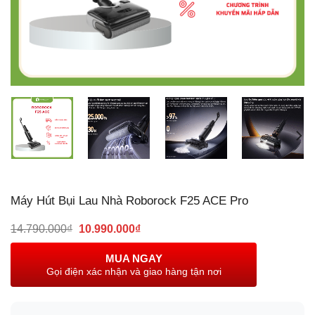
Máy Hút Bụi Lau Nhà Roborock F25 ACE Pro
Giá
Giá
14.790.000
₫
10.990.000
₫
gốc
hiện
là:
tại
MUA NGAY
14.790.000₫.
là:
Gọi điện xác nhận và giao hàng tận nơi
10.990.000₫.