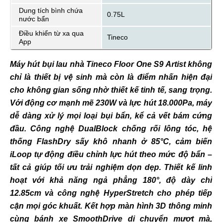
Dung tích bình chứa
0.75L
nước bẩn
Điều khiển từ xa qua
Tineco
App
Máy hút bụi lau nhà Tineco Floor One S9 Artist không
chỉ là thiết bị vệ sinh mà còn là điểm nhấn hiện đại
cho không gian sống nhờ thiết kế tinh tế, sang trọng.
Với động cơ mạnh mẽ 230W và lực hút 18.000Pa, máy
dễ dàng xử lý mọi loại bụi bẩn, kể cả vết bám cứng
đầu. Công nghệ DualBlock chống rối lông tóc, hệ
thống FlashDry sấy khô nhanh ở 85°C, cảm biến
iLoop tự động điều chỉnh lực hút theo mức độ bẩn –
tất cả giúp tối ưu trải nghiệm dọn dẹp. Thiết kế linh
hoạt với khả năng ngả phẳng 180°, độ dày chỉ
12.85cm và công nghệ HyperStretch cho phép tiếp
cận mọi góc khuất. Kết hợp màn hình 3D thông minh
cùng bánh xe SmoothDrive di chuyển mượt mà,