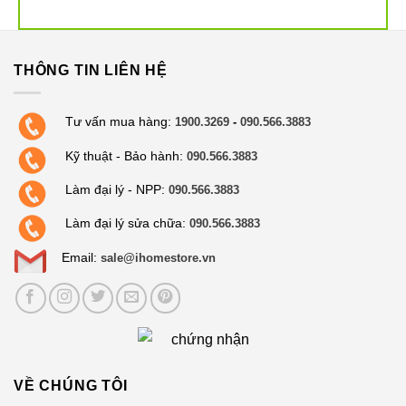
THÔNG TIN LIÊN HỆ
Tư vấn mua hàng:
1900.3269
-
090.566.3883
Kỹ thuật - Bảo hành:
090.566.3883
Làm đại lý - NPP:
090.566.3883
Làm đại lý sửa chữa:
090.566.3883
Email:
sale@ihomestore.vn
Thiết kế gập phẳng 180° giúp vệ sinh linh
hoạt ở khu vực thấp
VỀ CHÚNG TÔI