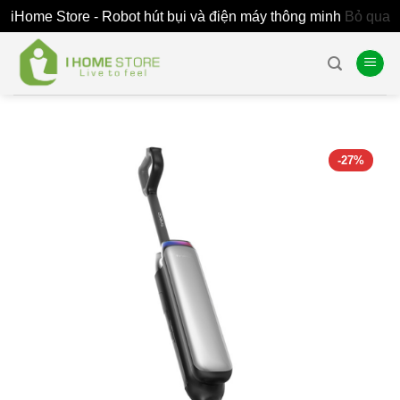
iHome Store - Robot hút bụi và điện máy thông minh
Bỏ qua
Skip
to
content
-27%