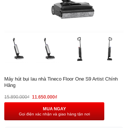
Máy hút bụi lau nhà Tineco Floor One S9 Artist Chính
Hãng
Giá
Giá
15.890.000
₫
11.650.000
₫
gốc
hiện
là:
tại
MUA NGAY
15.890.000₫.
là:
Gọi điện xác nhận và giao hàng tận nơi
11.650.000₫.