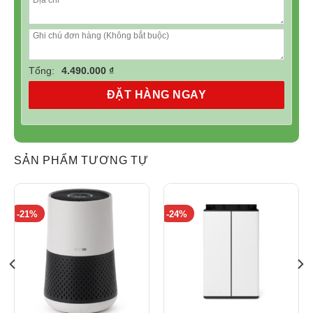
Tổng:
4.490.000 ₫
ĐẶT HÀNG NGAY
Như một phép màu vô hình, công nghệ lọc tĩnh điện trong
máy không khí Xiaomi tận dụng sức mạnh của điện tích.
Giống như nam châm lôi kéo kim tựa vào miền “ánh
SẢN PHẨM TƯƠNG TỰ
sáng” của không khí, thu hút mọi hạt nhỏ như một cơn gió
nhẹ của phép màu. Bạn sẽ cảm nhận được sự trong lành
ngay trong không gian xung quanh, nơi mà không khí trở
-21%
-24%
nên thuần khiết và tinh tế.