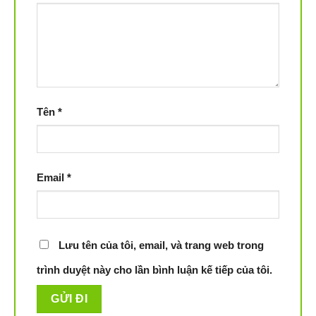
Bạn có thể điều chỉnh chế độ hoạt động, kiểm soát chất
lượng không khí và nhận thông báo tức thì về mức độ ô
nhiễm. Điều này giúp bạn duy trì một môi trường sống tối
ưu và tận hưởng không gian trong lành mọi lúc, mọi nơi.
Tên
*
Email
*
Lưu tên của tôi, email, và trang web trong
trình duyệt này cho lần bình luận kế tiếp của tôi.