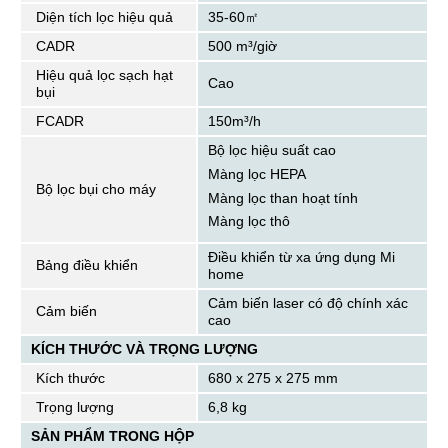
Diện tích lọc hiệu quả
35-60㎡
CADR
500 m³/giờ
Hiệu quả lọc sạch hạt
Cao
bụi
FCADR
150m³/h
Bộ lọc hiệu suất cao
Màng lọc HEPA
Bộ lọc bụi cho máy
Màng lọc than hoạt tính
Màng lọc thô
Điều khiển từ xa ứng dụng Mi
Bảng điều khiển
home
Cảm biến laser có độ chính xác
Cảm biến
cao
KÍCH THƯỚC VÀ TRỌNG LƯỢNG
Kích thước
680 x 275 x 275 mm
Trọng lượng
6,8 kg
SẢN PHẨM TRONG HỘP