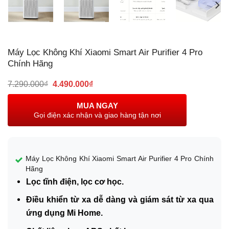
Máy Lọc Không Khí Xiaomi Smart Air Purifier 4 Pro
Chính Hãng
Giá
Giá
7.290.000
₫
4.490.000
₫
gốc
hiện
là:
tại
MUA NGAY
7.290.000₫.
là:
Gọi điện xác nhận và giao hàng tận nơi
4.490.000₫.
Máy Lọc Không Khí Xiaomi Smart Air Purifier 4 Pro Chính
Hãng
Lọc tĩnh điện, lọc cơ học.
Điều khiển từ xa dễ dàng và giám sát từ xa qua
ứng dụng Mi Home.