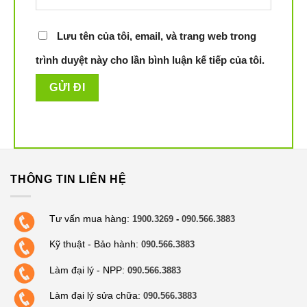
Lưu tên của tôi, email, và trang web trong
trình duyệt này cho lần bình luận kế tiếp của tôi.
Sấy quần áo nhanh hơn với tính năng sấy nhanh 23p
Người dùng có thể chọn 4 mức nhiệt độ sấy khác nhau
bao gồm:- Cao: Nhiệt độ sấy lên đến 80 độ C.- Trung
bình: Nhiệt độ sấy lên đến 70 độ C.- Thấp: Nhiệt độ sấy
đạt mức 45 độ C.- Thổi hơi: sấy không gia nhiệt bằng
THÔNG TIN LIÊN HỆ
luồng khí mát khi quay lồng, phù hợp với đồ mỏng nhẹ,
dễ bay màu.
Tư vấn mua hàng:
1900.3269
-
090.566.3883
Kỹ thuật - Bảo hành:
090.566.3883
Làm đại lý - NPP:
090.566.3883
Làm đại lý sửa chữa:
090.566.3883