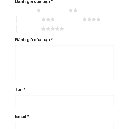
Đánh giá của bạn
*
1 trên 5 sao
2 trên 5 sao
3 trên 5 sao
4 trên 5 sao
5 trên 5 sao
Đánh giá của bạn
*
Công nghệ sấy thông hơi giúp quần áo khô nhanh và
tiết kiệm điện
Máy sấy thông hơi phù hợp với không gian rộng hoặc
gần cửa sổ. Với công nghệ sấy thông hơi, máy sẽ giúp
quần áo của bạn khô nhanh chóng và khả năng tiết kiệm
năng lượng điện đáng kể.
Tên
*
Email
*