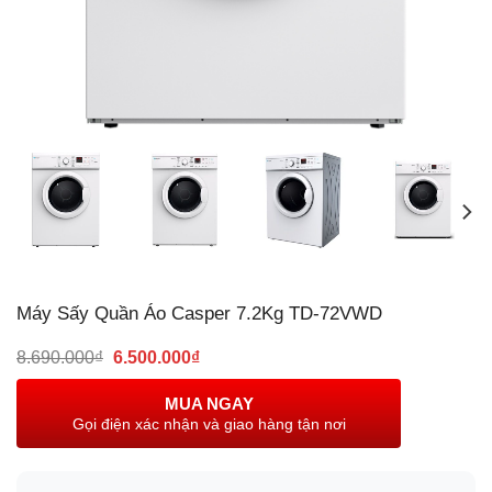
Máy Sấy Quần Áo Casper 7.2Kg TD-72VWD
Giá
Giá
8.690.000
₫
6.500.000
₫
gốc
hiện
là:
tại
MUA NGAY
8.690.000₫.
là:
Gọi điện xác nhận và giao hàng tận nơi
6.500.000₫.