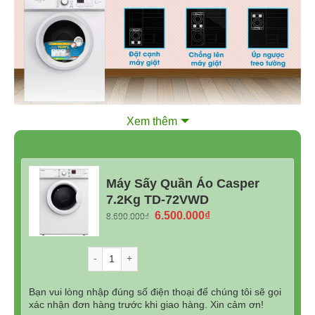
Xem thêm
Giảm nhăn quần áo hiệu quả nhờ công nghệ sấy đảo
chiều
Máy Sấy Quần Áo Casper
Công nghệ sấy đảo chiều hoạt động bằng cách xoay lồng
7.2Kg TD-72VWD
sấy theo chiều kim đồng hồ và ngược lại, nhờ vậy nên
Giá
Giá
6.500.000
₫
8.690.000
₫
quần áo sẽ được làm tơi ra, không bị xoắn gây nhăn và
gốc
hiện
hư quần áo.
là:
tại
Số lượng
8.690.000₫.
là:
6.500.000₫.
Bạn vui lòng nhập đúng số điện thoại để chúng tôi sẽ gọi
xác nhận đơn hàng trước khi giao hàng. Xin cảm ơn!