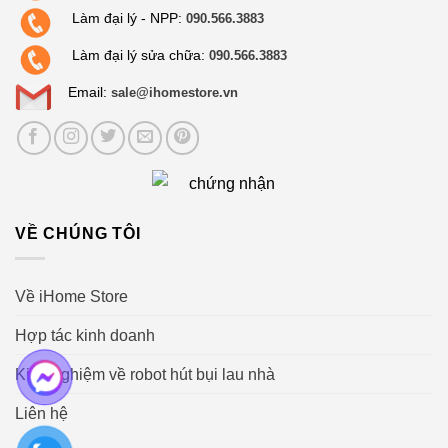
Làm đại lý - NPP:
quả.
090.566.3883
Hệ thống 2 cầu chì an toàn ngăn ngừa sốc điện,
Làm đại lý sửa chữa:
090.566.3883
chống cháy nổ, bảo vệ và duy trì tuổi thọ cho sản
Email:
sale@ihomestore.vn
phẩm.
VỀ CHÚNG TÔI
Về iHome Store
Hợp tác kinh doanh
Kinh nghiệm về robot hút bụi lau nhà
Liên hệ