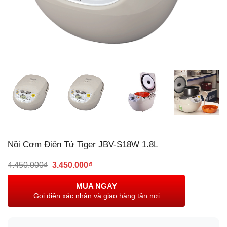
Nồi Cơm Điện Tử Tiger JBV-S18W 1.8L
Giá
Giá
4.450.000
₫
3.450.000
₫
gốc
hiện
là:
tại
MUA NGAY
4.450.000₫.
là:
Gọi điện xác nhận và giao hàng tận nơi
3.450.000₫.