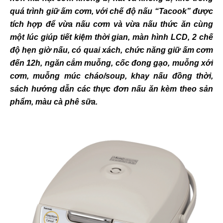
quá trình giữ ấm cơm, với chế độ nấu “Tacook” được
tích hợp để vừa nấu cơm và vừa nấu thức ăn cùng
một lúc giúp tiết kiệm thời gian, màn hình LCD, 2 chế
độ hẹn giờ nấu, có quai xách, chức năng giữ ấm cơm
đến 12h, ngăn cắm muỗng, cốc đong gạo, muỗng xới
cơm, muỗng múc cháo/soup, khay nấu đồng thời,
sách hướng dẫn các thực đơn nấu ăn kèm theo sản
phẩm, màu cà phê sữa.