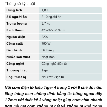
Thông số kỹ thuật
Dung tích
1,8 L
Số người ăn
2-10 người ăn
Trọng lượng
3.7 kg
Kích thước
425x329x289mm
Nguồn điện
220v
Công suất
790 W
Bảo hành
36 tháng
Nước sản xuất
Nhật Bản
Công nghệ
Công nghệ điện tử
Thương hiệu
Tiger
Loại thiết bị
Nồi cơm điện tử
Nồi cơm điện tử hiệu Tiger 4 trong 1 với 9 chế độ nấu,
lồng tráng men chống dính bằng tia hồng ngoại dầy
1.7mm với thiết kế 3 vòng nhiệt giúp cơm chín nhanh
hơn mà hạt cơm không bị nát và không bị khô trong