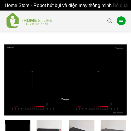
iHome Store - Robot hút bụi và điện máy thông minh
Bỏ qua
Skip
to
content