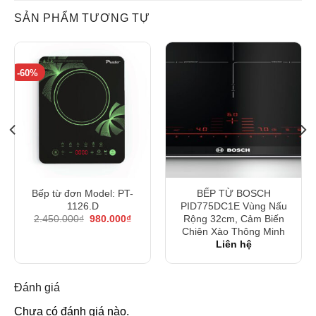
SẢN PHẨM TƯƠNG TỰ
-60%
Bếp từ đơn Model: PT-
BẾP TỪ BOSCH
1126.D
PID775DC1E Vùng Nấu
á
Giá
Giá
Rộng 32cm, Cảm Biến
2.450.000
₫
980.000
₫
ện
gốc
hiện
Chiên Xào Thông Minh
i
là:
tại
Liên hệ
:
2.450.000₫.
là:
.650.000₫.
980.000₫.
Đánh giá
Chưa có đánh giá nào.