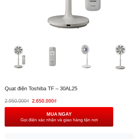
Quạt điện Toshiba TF – 30AL25
Giá
Giá
2.950.000
₫
2.650.000
₫
gốc
hiện
là:
tại
MUA NGAY
2.950.000₫.
là:
Gọi điện xác nhận và giao hàng tận nơi
2.650.000₫.