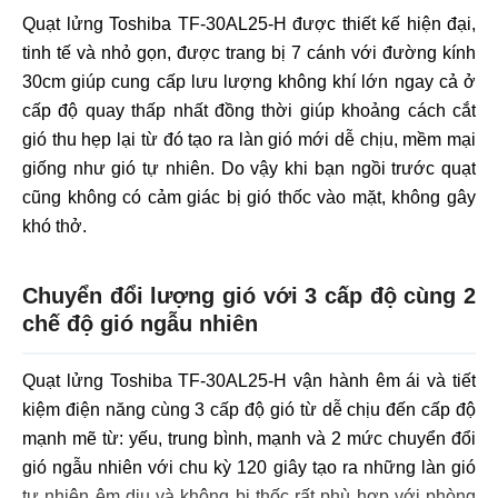
Quạt lửng Toshiba TF-30AL25-H được thiết kế hiện đại,
tinh tế và nhỏ gọn, được trang bị 7 cánh với đường kính
30cm giúp cung cấp lưu lượng không khí lớn ngay cả ở
cấp độ quay thấp nhất đồng thời giúp khoảng cách cắt
gió thu hẹp lại từ đó tạo ra làn gió mới dễ chịu, mềm mại
giống như gió tự nhiên. Do vậy khi bạn ngồi trước quạt
cũng không có cảm giác bị gió thốc vào mặt, không gây
khó thở.
Chuyển đổi lượng gió với 3 cấp độ cùng 2
chế độ gió ngẫu nhiên
Quạt lửng Toshiba TF-30AL25-H vận hành êm ái và tiết
kiệm điện năng cùng 3 cấp độ gió từ dễ chịu đến cấp độ
mạnh mẽ từ: yếu, trung bình, mạnh và 2 mức chuyển đổi
gió ngẫu nhiên với chu kỳ 120 giây tạo ra những làn gió
tự nhiên êm dịu và không bị thốc rất phù hợp với phòng