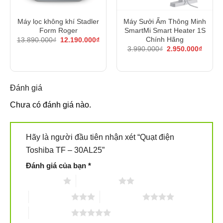
Máy lọc không khí Stadler
Máy Sưởi Ấm Thông Minh
Form Roger
SmartMi Smart Heater 1S
Giá
Giá
Chính Hãng
13.890.000
₫
12.190.000
₫
gốc
hiện
Giá
Giá
3.990.000
₫
2.950.000
₫
là:
tại
gốc
hiện
13.890.000₫.
là:
là:
tại
12.190.000₫.
3.990.000₫.
là:
2.950.
Đánh giá
Chưa có đánh giá nào.
Hãy là người đầu tiên nhận xét “Quạt điện
Toshiba TF – 30AL25”
Đánh giá của bạn
*
1 trên 5 sao
2 trên 5 sao
3 trên 5 sao
4 trên 5 sao
5 trên 5 sao