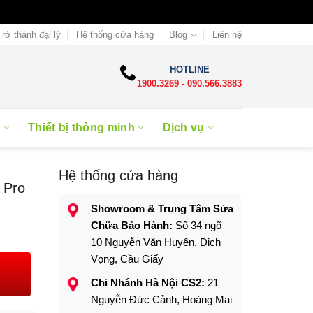
Trở thành đại lý
Hệ thống cửa hàng
Blog
Liên hệ
HOTLINE
1900.3269
-
090.566.3883
e
Thiết bị thông minh
Dịch vụ
Hệ thống cửa hàng
 Pro
Showroom & Trung Tâm Sửa
Chữa Bảo Hành:
Số 34 ngõ
10 Nguyễn Văn Huyên, Dịch
Vọng, Cầu Giấy
Chi Nhánh Hà Nội CS2:
21
.
Nguyễn Đức Cảnh, Hoàng Mai