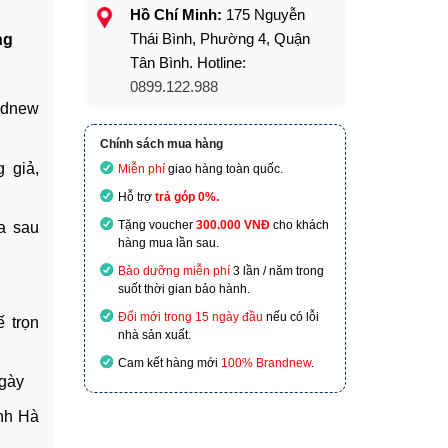
Hồ Chí Minh:
175 Nguyễn
Thái Bình, Phường 4, Quận
ng
Tân Bình. Hotline:
0899.122.988
dnew
Chính sách mua hàng
 giả,
Miễn phí
giao hàng toàn quốc.
Hỗ trợ
trả góp 0%.
Tặng voucher
300.000 VNĐ
cho khách
a sau
hàng mua lần sau.
Bảo dưỡng miễn phí
3 lần / năm trong
suốt thời gian bảo hành.
Đổi mới trong 15 ngày đầu
nếu có lỗi
ế trọn
nhà sản xuất.
Cam kết hàng mới
100% Brandnew
.
ngày
ành Hà