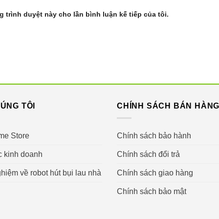
ối tóc, tối ưu cho nhà có thú cưng
g trình duyệt này cho lần bình luận kế tiếp của tôi.
 – vượt vật cản hiệu quả
 Minh Hơn Với YIKO AI
ọng nói tiếng Việt
ÚNG TÔI
CHÍNH SÁCH BÁN HÀN
ự đề xuất lịch dọn
rợ tiếng Việt / Anh
me Store
Chính sách bảo hành
c kinh doanh
Chính sách đổi trả
Ecovacs X9 Pro Omni
hiệm về robot hút bụi lau nhà
Chính sách giao hàng
Chính sách bảo mật
 và lau kỹ