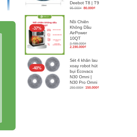
Deebot T8 | T9
Giá
Giá
95.000
₫
80.000
₫
gốc
hiện
là:
tại
95.000₫.
là:
80.000₫.
Nồi Chiên
Không Dầu
-37%
AirPower
10QT
3.499.000
₫
Giá
Giá
2.190.000
₫
gốc
hiện
là:
tại
3.499.000₫.
là:
Sét 4 khăn lau
2.190.000₫.
xoay robot hút
-40%
bụi Ecovacs
N30 Omni |
N30 Pro Omni
Giá
Giá
250.000
₫
150.000
₫
gốc
hiện
là:
tại
250.000₫.
là:
150.000₫.