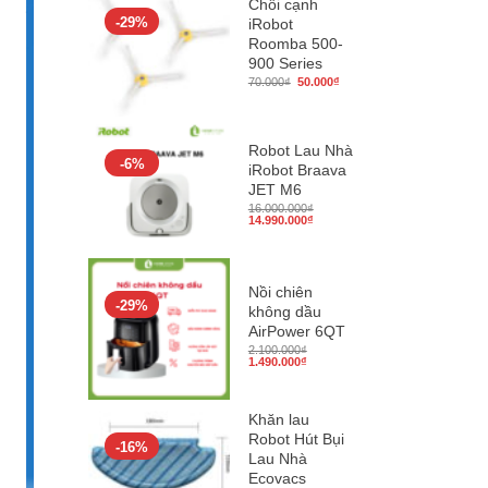
Chổi cạnh
-29%
iRobot
Roomba 500-
900 Series
Giá
Giá
70.000
₫
50.000
₫
gốc
hiện
là:
tại
70.000₫.
là:
50.000₫.
Robot Lau Nhà
-6%
iRobot Braava
JET M6
16.000.000
₫
Giá
Giá
14.990.000
₫
gốc
hiện
là:
tại
16.000.000₫.
là:
14.990.000₫.
Nồi chiên
-29%
không dầu
AirPower 6QT
2.100.000
₫
Giá
Giá
1.490.000
₫
gốc
hiện
là:
tại
2.100.000₫.
là:
1.490.000₫.
Khăn lau
Robot Hút Bụi
-16%
Lau Nhà
Ecovacs