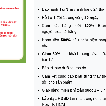
Bảo hành
Tại Nhà
chính hãng
24 thá
Hỗ trợ 1 đổi 1 trong vòng
30 ngày
Cam kết hàng mới
100%
Bran
nguyên seal từ hãng
Hoàn tiền
500%
nếu phát hiện hàng
nhái
Giảm 50%
cho khách hàng sửa chữ
bảo hành
Bảo trì, bảo dưỡng trọn đời
Cam kết cung cấp
phụ tùng
thay th
đời cho sản phẩm
Giao hàng
miễn phí
toàn quốc 1 – 3 
Lắp đặt, HDSD
tận nhà trong nội th
Nội, TP. HCM