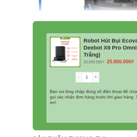
Robot Hút Bụi Ecov
Deebot X9 Pro Omni
Trắng)
Giá
G
25.900.000
₫
33.000.000
₫
gốc
h
là:
tạ
Số lượng
33.000.000₫.
là
2
Bạn vui lòng nhập đúng số điện thoại để chún
1. Thiết Kế Mới Tinh Tế –
gọi xác nhận đơn hàng trước khi giao hàng.
ơn!
So với các thế hệ trước,
Ecovacs X9 Pro Omni
Dock sạc được bo tròn mềm mại hơn
, thâ