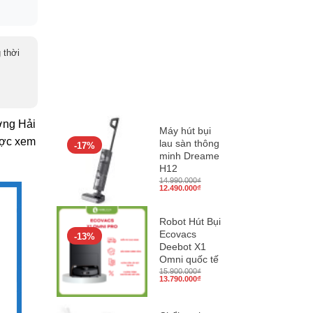
 thời
ợng Hải
Máy hút bụi
ược xem
lau sàn thông
-17%
minh Dreame
H12
14.990.000
₫
Giá
Giá
12.490.000
₫
gốc
hiện
là:
tại
14.990.000₫.
là:
12.490.000₫.
Robot Hút Bụi
Ecovacs
-13%
Deebot X1
Omni quốc tế
15.900.000
₫
Giá
Giá
13.790.000
₫
gốc
hiện
là:
tại
15.900.000₫.
là:
13.790.000₫.