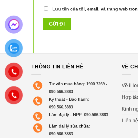
Chổi chính công nghệ ZeroTangle
– giảm r
Lưu tên của tôi, email, và trang web tron
Bánh xe có thể nâng hạ
giúp robot leo thảm
5. Trải Nghiệm Sống Thông
Trợ lý
YIKO AI thông minh
, tương tác qua gi
THÔNG TIN LIÊN HỆ
VỀ CH
Nhận lệnh lau dọn theo phòng, khu vực bẩn, t
Kết nối dễ dàng qua app Ecovacs Home – hỗ t
Tư vấn mua hàng:
1900.3269
-
Về iHo
090.566.3883
Hợp tá
Kỹ thuật - Bảo hành:
6. Đối Tượng Phù Hợp Với 
090.566.3883
Kinh ng
Làm đại lý - NPP:
090.566.3883
Liên hệ
✔ Nhà diện tích lớn, nhiều tầng
Làm đại lý sửa chữa:
✔ Có thảm, thú cưng, trẻ nhỏ – cần hút sạch sâu
090.566.3883