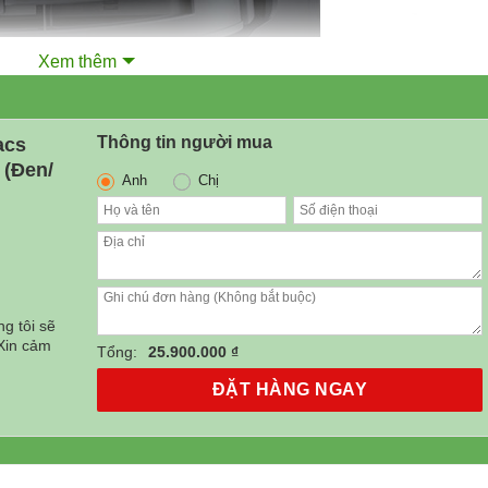
Xem thêm
Thông tin người mua
acs
 (Đen/
Anh
Chị
iá
iện
i
:
5.900.000₫.
g tôi sẽ
 Chuẩn Đẳng Cấp Cao Cấp
 Xin cảm
Tổng:
25.900.000 ₫
ĐẶT HÀNG NGAY
sở hữu ngoại hình cải tiến:
n thiện với nội thất hiện đại