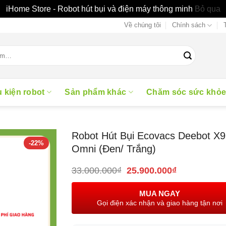
iHome Store - Robot hút bụi và điện máy thông minh
Bỏ qua
Về chúng tôi
Chính sách
 kiện robot
Sản phẩm khác
Chăm sóc sức khỏ
Robot Hút Bụi Ecovacs Deebot X9
-22%
Omni (Đen/ Trắng)
Giá
Giá
33.000.000
₫
25.900.000
₫
gốc
hiện
là:
tại
MUA NGAY
33.000.000₫.
là:
Gọi điện xác nhận và giao hàng tận nơi
25.900.000₫