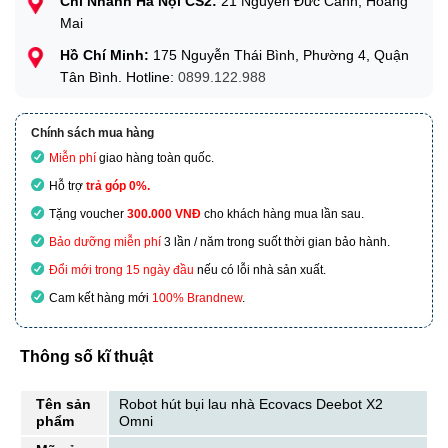
Chi Nhánh Hà Nội CS2:
21 Nguyễn Đức Cảnh, Hoàng
Mai
Hồ Chí Minh:
175 Nguyễn Thái Bình, Phường 4, Quận
Tân Bình. Hotline:
0899.122.988
Chính sách mua hàng
Miễn phí
giao hàng toàn quốc.
Hỗ trợ
trả góp 0%.
Tặng voucher
300.000 VNĐ
cho khách hàng mua lần sau.
Bảo dưỡng miễn phí
3 lần / năm trong suốt thời gian bảo hành.
Đổi mới trong 15 ngày đầu
nếu có lỗi nhà sản xuất.
Cam kết hàng mới
100% Brandnew
.
Thông số kĩ thuật
Tên sản
Robot hút bụi lau nhà Ecovacs Deebot X2
phẩm
Omni