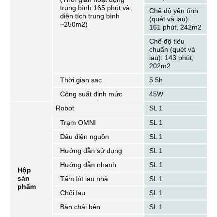
trung bình 165 phút và
Chế độ yên tĩnh
diện tích trung bình
(quét và lau):
~250m2)
161 phút, 242m2
Chế độ tiêu
chuẩn (quét và
lau): 143 phút,
202m2
Thời gian sạc
5.5h
Công suất định mức
45W
Robot
SL 1
Trạm OMNI
SL 1
Dâu điện nguồn
SL 1
Hướng dẫn sử dụng
SL 1
Hướng dẫn nhanh
SL 1
Hộp
sản
Tấm lót lau nhà
SL 1
phẩm
Chổi lau
SL 1
Bàn chải bên
SL 1