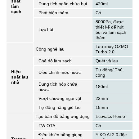
suất
Dung tích ngăn chứa bụi
420ml
làm
sạch
Phát hiện thảm
Có
8000Pa, được
thiết kế để hút
Lực hút
bụi và làm sạch
thảm
Lau xoay OZMO
Công nghệ lau
Turbo 2.0
Chế độ làm sạch
Quét và lau
Tự động/ Thủ
Hiệu
Điều chỉnh mức nước
công
suất lau
nhà
Dung tích hộp chứa
180ml
nước
Vượt chướng ngại vật
22mm
Tự động nâng giẻ lau
15mm
Tạo bản đồ bằng ứng dụng
Ecovacs Home
FW OTA
Có
Điều khiển bằng giọng
YIKO AI 2.0 độc