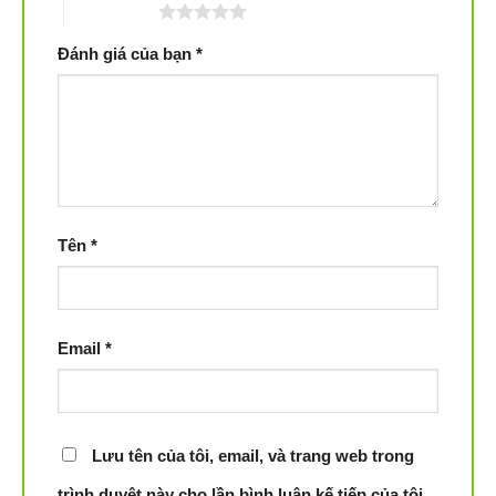
5 trên 5 sao
Đánh giá của bạn
*
Tên
*
Robot hút bụi ECOVAS X2 OMNI chính hãng
Email
*
Thiết kế, dung tích khoang chứa bụi, khoang chứa
nước
của Robot hút bụi lau nhà ECOVACS X2 OMNI
Robot hút bụi này có thiết kế kiểu chữ D độc đáo giúp lau
Lưu tên của tôi, email, và trang web trong
dọn ở các góc nhà hiệu quả hơn, kết hợp màu sắc sang
trình duyệt này cho lần bình luận kế tiếp của tôi.