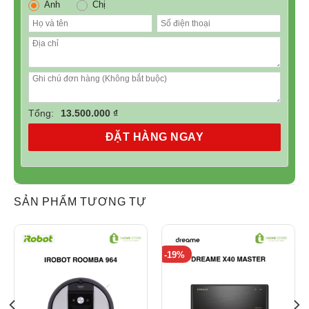
Anh
Chị
Tổng:
13.500.000 ₫
ĐẶT HÀNG NGAY
SẢN PHẨM TƯƠNG TỰ
-19%
Robot hút bụi ECOVAS X2 OMNI chính hãng
Tính năng đặc biệt của Robot hút bụi lau nhà
ECOVACS X2 OMNI