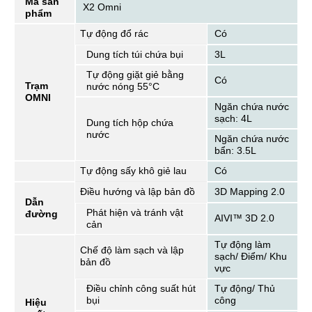
Mã sản
X2 Omni
phẩm
Tự động đổ rác
Có
Dung tích túi chứa bụi
3L
Tự động giặt giẻ bằng
Có
Trạm
nước nóng 55°C
OMNI
Ngăn chứa nước
sạch: 4L
Dung tích hộp chứa
nước
Ngăn chứa nước
bẩn: 3.5L
Tự động sấy khô giẻ lau
Có
Điều hướng và lập bản đồ
3D Mapping 2.0
Dẫn
Phát hiện và tránh vật
đường
AIVI™ 3D 2.0
cản
Tự động làm
Chế độ làm sạch và lập
sạch/ Điểm/ Khu
bản đồ
vực
Điều chỉnh công suất hút
Tự động/ Thủ
bụi
công
Hiệu