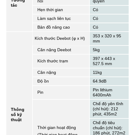
Tương
nói
quyền
tác
Hẹn thời gian
Có
Làm sạch liên tục
Có
Bản đồ nâng cao
Có
353 x 320 x 95
Kích thước Deebot (φ x H)
mm
Cân nặng Deebot
5kg
397 x 443 x
Kích thước trạm
527.5 mm
Cân nặng
11kg
Độ ồn
64.9dB
Pin lithium
Pin
6400mAh
Chế độ yên tĩnh
(chỉ hút): 212
Thông
phút, 435m2
số kỹ
thuật
Chế độ tiêu
Thời gian hoạt động
chuẩn (chỉ hút):
186 phút, 272m2
(Thời gian hoạt động