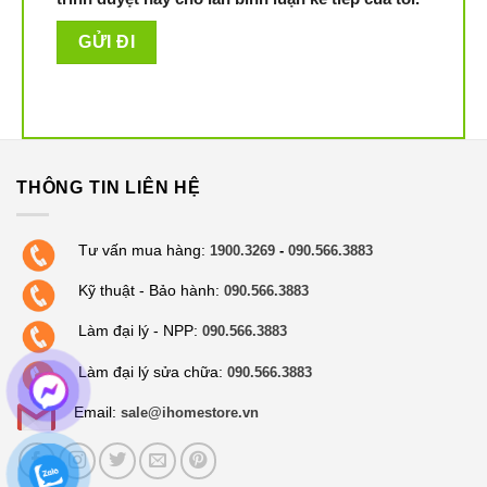
trọng, không chỉ dọn dẹp nhà cửa hiệu quả mà còn làm
tăng thêm tính thẩm mỹ cho không gian nhà hiện đại.
Dung tích hộp chứa bụi 420 ml khá lớn so với một sản
phẩm robot hút bụi gia đình, người dùng hạn chế được
số lần đổ bụi gây mất thời gian. Ngoài ra, robot còn có
hộp chứa nước phục vụ cho việc lau nhà với dung tích
THÔNG TIN LIÊN HỆ
180 ml.
Tư vấn mua hàng:
1900.3269
-
090.566.3883
Kỹ thuật - Bảo hành:
090.566.3883
Làm đại lý - NPP:
090.566.3883
Làm đại lý sửa chữa:
090.566.3883
Email:
sale@ihomestore.vn