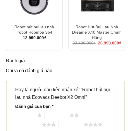
Với chức năng hút bụi và lau nhà trên cùng một sản
phẩm
, Ecovacs X2 OMNI
đảm bảo lau dọn nhà cửa hiệu
quả lại tiết kiệm thời gian chỉ với 1 chu trình làm sạch duy
Robot hút bụi lau nhà
Robot Hút Bụi Lau Nhà
Irobot Roomba 964
Dreame X40 Master Chính
nhất.
Hãng
12.990.000
₫
á
Giá
Giá
33.490.000
₫
26.990.000
₫
Ngoài ra, robot còn được trang bị tính năng cảm biến
ện
gốc
hiện
i
là:
tại
thảm để giúp robot nâng giẻ lau lên cao đến 15 mm để
:
33.490.000₫.
là:
.890.000₫.
26.99
Đánh giá
tránh làm ướt thảm gây sản sinh nấm mốc trong quá trình
lau dọn.
Chưa có đánh giá nào.
Hãy là người đầu tiên nhận xét “Robot hút bụi
lau nhà Ecovacs Deebot X2 Omni”
Đánh giá của bạn
*
1 trên 5 sao
2 trên 5 sao
3 trên 5 sao
4 trên 5 sao