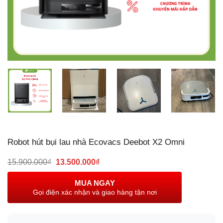
Robot hút bụi lau nhà Ecovacs Deebot X2 Omni
Giá
Giá
15.900.000
₫
13.500.000
₫
gốc
hiện
là:
tại
MUA NGAY
15.900.000₫.
là:
Gọi điện xác nhận và giao hàng tận nơi
13.500.000₫.