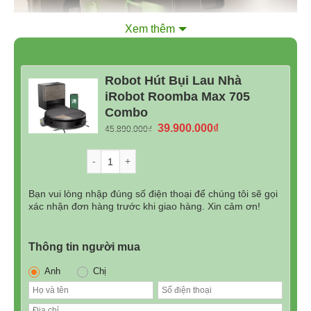
Xem thêm
Robot Hút Bụi Lau Nhà
iRobot Roomba Max 705
Combo
Giá
Giá
39.900.000
₫
45.890.000
₫
gốc
hiện
là:
tại
2. Lực hút mạnh mẽ gấp 175 lần*
Số lượng
45.890.000₫.
là:
Trang bị công nghệ
Extreme Power-Lifting Suction
,
39.900.000₫.
Bạn vui lòng nhập đúng số điện thoại để chúng tôi sẽ gọi
Roomba Max 705 Combo sở hữu lực hút gấp
175 lần
so
xác nhận đơn hàng trước khi giao hàng. Xin cảm ơn!
với dòng Roomba 600 series, đủ sức xử lý lông thú cưng,
bụi mịn và các mảnh vụn lớn. Bên cạnh đó, hệ
Thông tin người mua
thống
Dual Rubber Brushes chống rối
,
Dual Edge-
Anh
Chị
Sweeping Brushes
cùng tính năng
Carpet Boost
giúp
làm sạch sâu từ mép tường đến từng sợi thảm.