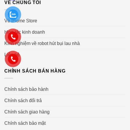
VỀ CHÚNG TÔI
Về iHome Store
Hợp tác kinh doanh
Kinh nghiệm về robot hút bụi lau nhà
Liên hệ
CHÍNH SÁCH BÁN HÀNG
5. Dock AutoWash – trung tâm vệ sinh đa năng
Điểm cộng lớn nhất của Roomba Max 705 Combo nằm
Chính sách bảo hành
ở
AutoWash Dock
, giúp người dùng rảnh tay trong
Chính sách đổi trả
nhiều tuần:
Chính sách giao hàng
Tự động đổ bụi trong 75 ngày
Chính sách bảo mật