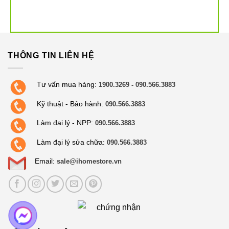
THÔNG TIN LIÊN HỆ
4. Hệ thống tự làm sạch duy nhất trên thị trường
PowerSpin Roller Mop có khả năng
tự giặt liên tục
Tư vấn mua hàng:
1900.3269
-
090.566.3883
trong khi hoạt động
, đồng thời mở rộng để làm sạch sát
Kỹ thuật - Bảo hành:
090.566.3883
mép tường và góc cạnh. Đặc biệt, công nghệ
First-of-its-
kind Protective Cover
bảo vệ thảm luôn khô ráo, ngăn
Làm đại lý - NPP:
090.566.3883
nước tràn ra sàn.
Làm đại lý sửa chữa:
090.566.3883
Email:
sale@ihomestore.vn