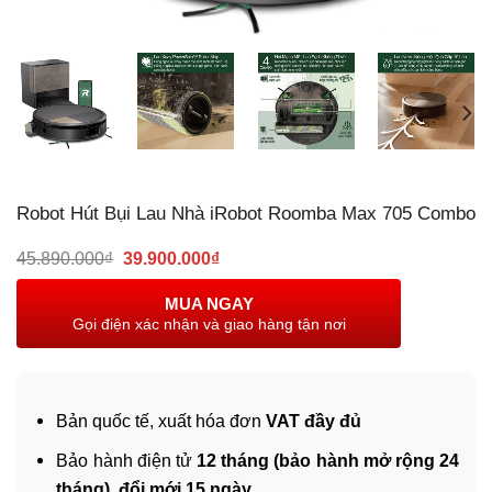
Robot Hút Bụi Lau Nhà iRobot Roomba Max 705 Combo
Giá
Giá
45.890.000
₫
39.900.000
₫
gốc
hiện
là:
tại
MUA NGAY
45.890.000₫.
là:
Gọi điện xác nhận và giao hàng tận nơi
39.900.000₫.
Bản quốc tế, xuất hóa đơn
VAT đầy đủ
Bảo hành điện tử
12 tháng (bảo hành mở rộng 24
tháng), đổi mới 15 ngày.