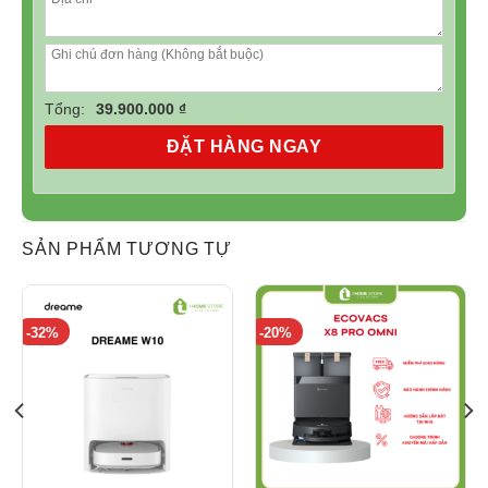
Tổng:
39.900.000 ₫
ĐẶT HÀNG NGAY
SẢN PHẨM TƯƠNG TỰ
-32%
-20%
3. Lau sàn hiệu quả với công nghệ SmartScrub