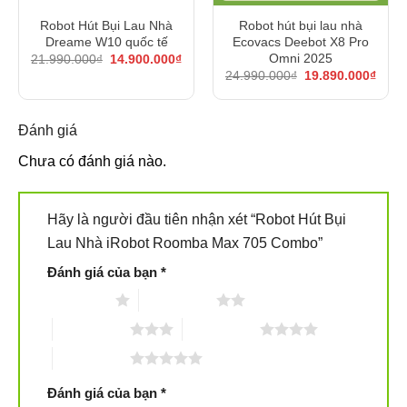
Khác với robot hút bụi thông thường, Roomba Max 705
Robot Hút Bụi Lau Nhà
Robot hút bụi lau nhà
Combo được trang bị
PowerSpin Roller Mop
quay 200
Dreame W10 quốc tế
Ecovacs Deebot X8 Pro
Giá
Giá
vòng/phút, tạo lực ép ổn định giúp loại bỏ vết bẩn cứng
Omni 2025
21.990.000
₫
14.900.000
₫
gốc
hiện
á
Giá
Giá
24.990.000
₫
19.890.000
₫
đầu. Chế độ
SmartScrub
gia tăng khả năng cọ rửa,
là:
tại
ện
gốc
hiện
21.990.000₫.
là:
i
là:
tại
mang lại mặt sàn sạch bóng, không vệt nước.
14.900.000₫.
:
24.990.000₫.
là:
.950.000₫.
19.89
Đánh giá
Chưa có đánh giá nào.
Hãy là người đầu tiên nhận xét “Robot Hút Bụi
Lau Nhà iRobot Roomba Max 705 Combo”
Đánh giá của bạn
*
1 trên 5 sao
2 trên 5 sao
3 trên 5 sao
4 trên 5 sao
5 trên 5 sao
Đánh giá của bạn
*