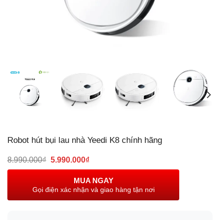
Robot hút bụi lau nhà Yeedi K8 chính hãng
Giá
Giá
8.990.000
₫
5.990.000
₫
gốc
hiện
là:
tại
MUA NGAY
8.990.000₫.
là:
Gọi điện xác nhận và giao hàng tận nơi
5.990.000₫.