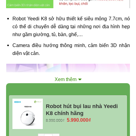
Robot Yeedi K8 sở hữu thiết kế siêu mỏng 7.7cm, nó
có thể di chuyển dễ dàng tại những nơi địa hình hẹp
như gầm giường, tủ, bàn, ghế,…
Camera điều hướng thông minh, cảm biến 3D nhận
diện vật cản.
Xem thêm
Robot hút bụi lau nhà Yeedi
K8 chính hãng
Giá
Giá
5.990.000
₫
8.990.000
₫
gốc
hiện
là:
tại