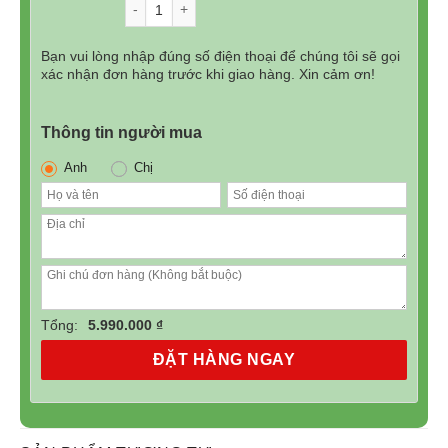
Số lượng
8.990.000₫.
là:
5.990.000₫.
Bạn vui lòng nhập đúng số điện thoại để chúng tôi sẽ gọi
xác nhận đơn hàng trước khi giao hàng. Xin cảm ơn!
Thông tin người mua
Anh
Chị
Lực hút 3000 Pa hút sạch sâu, động cơ Nidec dễ
dàng xử lý các chất bẩn khử trùng hiệu quả lên đến
99.99%.
Ống dẫn khí trơn tru giúp giảm sự cố khi hút, bàn chải
Tổng:
5.990.000 ₫
lăn tích hợp lông cao su đi sâu vào các khe sàn.
ĐẶT HÀNG NGAY