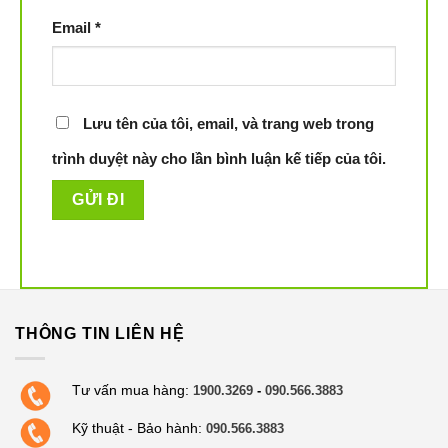
Email
*
Lưu tên của tôi, email, và trang web trong
trình duyệt này cho lần bình luận kế tiếp của tôi.
Tránh chướng ngại vật thông minh, cảm ứng cầu
THÔNG TIN LIÊN HỆ
thang bậc thềm, tự động về sạc khi hết pin.
Bể chứa nước 240ml điều khiển vi mô chính xác lau
Tư vấn mua hàng:
1900.3269
-
090.566.3883
ướt toàn bộ ngôi nhà cùng một lúc sau đó lau khô.
Kỹ thuật - Bảo hành:
090.566.3883