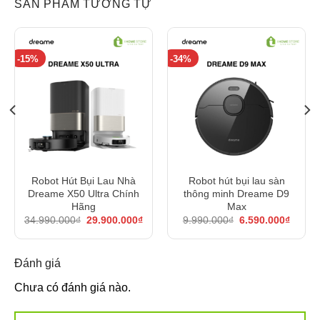
SẢN PHẨM TƯƠNG TỰ
-15%
-34%
Robot Hút Bụi Lau Nhà
Robot hút bụi lau sàn
Dreame X50 Ultra Chính
thông minh Dreame D9
á
Hãng
Max
ện
Giá
Giá
Giá
Giá
34.990.000
₫
29.900.000
₫
9.990.000
₫
6.590.000
₫
i
gốc
hiện
gốc
hiện
:
là:
tại
là:
tại
.500.000₫.
34.990.000₫.
là:
9.990.000₫.
là:
29.900.000₫.
6.590.
Đánh giá
Chưa có đánh giá nào.