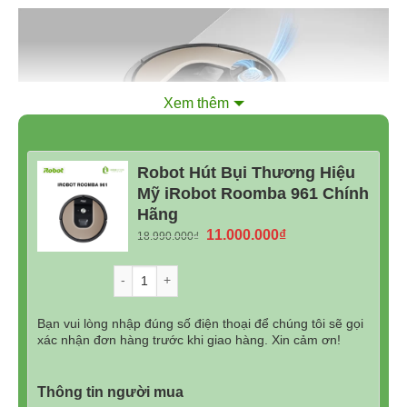
Xem thêm
Robot Hút Bụi Thương Hiệu
Mỹ iRobot Roomba 961 Chính
Hãng
Giá
Giá
11.000.000
₫
18.990.000
₫
gốc
hiện
Bằng mắt thường bạn cũng có thể thấy được hộp đựng
là:
tại
Số lượng
bụi của Roomba 961 khá lớn. Điều đó có nghĩa là robot
18.990.000₫.
là:
có thể đựng được rất nhiều loại rác thải. Bạn sẽ tiết kiệm
11.000.000₫.
Bạn vui lòng nhập đúng số điện thoại để chúng tôi sẽ gọi
được 1 khoản thời gian quý báu bên gia đình thay vì phải
xác nhận đơn hàng trước khi giao hàng. Xin cảm ơn!
thường xuyên vệ sinh hộp đựng bụi.
Thông tin người mua