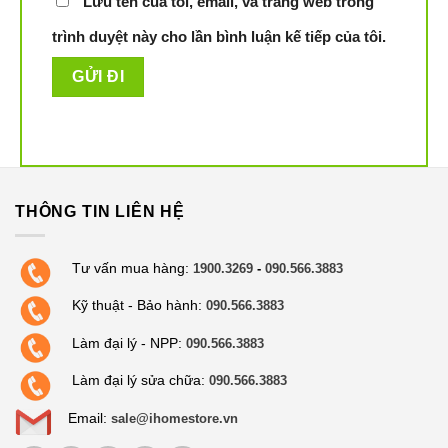
Lưu tên của tôi, email, và trang web trong
trình duyệt này cho lần bình luận kế tiếp của tôi.
iRobot Roomba 961 được trang bị tường ảo chế độ kép –
Virtual Wall. Có thể phát ra các rào cản vô hình có nhiều
hình dạng khác nhau. Ví dụ như tường ảo hình tròn,
THÔNG TIN LIÊN HỆ
tường ảo thẳng. Nhằm mục đích giới hạn robot đi đến với
các khu vực mà bạn không muốn robot làm sạch. Nếu gia
Tư vấn mua hàng:
1900.3269
-
090.566.3883
đình bạn có nhiều đồ đạc dễ vỡ, bạn có thể sử dụng chế
độ Halo. Để tạo 1 hàng rào vô hình hình bán nguyệt, bảo
Kỹ thuật - Bảo hành:
090.566.3883
vệ đồ đạc được an toàn trong quá trình robot Roomba
Làm đại lý - NPP:
090.566.3883
961 làm việc.
Làm đại lý sửa chữa:
090.566.3883
Điều khiển qua ứng dụng iRobot HOME
Email:
sale@ihomestore.vn