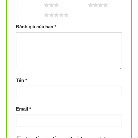
3 trên 5 sao
4 trên 5 sao
5 trên 5 sao
Đánh giá của bạn
*
iRobot Roomba 961 được thiết kế để quét các góc cạnh
tường và các góc sâu, điều mà robot đời trước chưa làm
được. Nhờ vào việc sử dụng chổi cạnh xoay 27 độ qua
hệ thống làm sạch 3 giai đoạn hiệu quả. Bên cạnh đó,
màng lọc bụi của robot sẽ chặn 99% các chất gây dị ứng,
bụi, rác và các chất bụi bẩn khác có đường kính nhỏ tới
10 micron. Đem đến không gian thoáng mát, không khí
Tên
*
trong lành cho ngôi nhà của bạn.
Tính năng tường ảo
Email
*