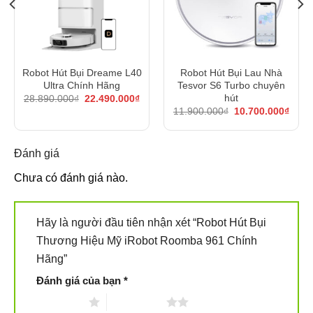
dụng công nghệ Dirt Detect. Điều này giúp cho ngôi nhà
bạn sẽ luôn sạch bong sáng bóng mà không cần bất cứ
tác động nào từ con người.
Robot Hút Bụi Dreame L40
Robot Hút Bụi Lau Nhà
Ultra Chính Hãng
Tesvor S6 Turbo chuyên
á
Giá
Giá
hút
28.890.000
₫
22.490.000
₫
ện
gốc
hiện
Giá
Giá
11.900.000
₫
10.700.000
₫
là:
tại
gốc
hiện
28.890.000₫.
là:
là:
tại
900.000₫.
22.490.000₫.
11.900.000₫.
là:
10.70
Đánh giá
Chưa có đánh giá nào.
Nâng cao khả năng làm sạch sàn nhà
Hãy là người đầu tiên nhận xét “Robot Hút Bụi
Thương Hiệu Mỹ iRobot Roomba 961 Chính
Hãng”
Đánh giá của bạn
*
1 trên 5 sao
2 trên 5 sao