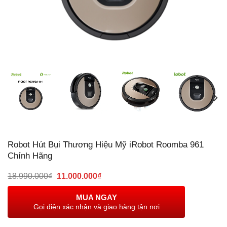
Robot Hút Bụi Thương Hiệu Mỹ iRobot Roomba 961
Chính Hãng
Giá
Giá
18.990.000
₫
11.000.000
₫
gốc
hiện
là:
tại
MUA NGAY
18.990.000₫.
là:
Gọi điện xác nhận và giao hàng tận nơi
11.000.000₫.