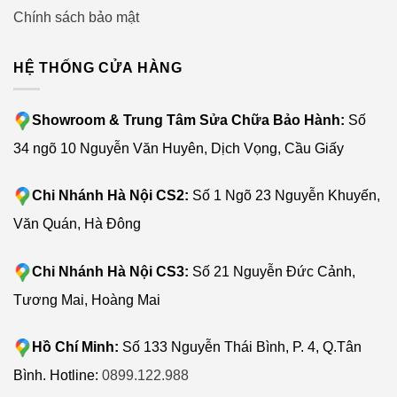
Chính sách bảo mật
Công nghệ phun sương góc rộng ba vòi được nâng cấp
hoàn toàn hoạt động với cây lau nhà ướt để đảm bảo làm
HỆ THỐNG CỬA HÀNG
sạch hiệu quả và hiệu quả. Áp lực nước tăng 100% với
thời gian phủ tăng 90%, tất cả bụi bẩn tan biến và được
lau sạch chỉ bằng một cú đánh.
Showroom & Trung Tâm Sửa Chữa Bảo Hành:
Số
34 ngõ 10 Nguyễn Văn Huyên, Dịch Vọng, Cầu Giấy
Hệ thống leo dốc thông minh, tránh trơn trượt
Chi Nhánh Hà Nội CS2:
Số 1 Ngõ 23 Nguyễn Khuyến,
Hệ thống leo núi thông minh được hỗ trợ bởi dây đai
Văn Quán, Hà Đông
đồng bộ nâng cấp có khả năng chống nước và ma sát
cao, đảm bảo chuyển động ổn định không bị trượt. Ngay
Chi Nhánh Hà Nội CS3:
Số 21 Nguyễn Đức Cảnh,
cả khi lau ướt, bánh dẫn động bên ngoài giúp giảm tiếp
Tương Mai, Hoàng Mai
xúc với nước và mang lại độ ổn định cao hơn khi leo lên
trên. Cùng với nhau, điều này đảm bảo
robot lau
Hồ Chí Minh:
Số 133 Nguyễn Thái Bình, P. 4, Q.Tân
kính
WINBOT W2 OMNI có thể di chuyển trơn tru và ổn
Bình. Hotline:
0899.122.988
định mọi lúc.