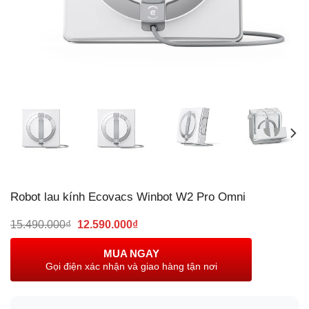
Robot lau kính Ecovacs Winbot W2 Pro Omni
Giá
Giá
15.490.000
₫
12.590.000
₫
gốc
hiện
là:
tại
MUA NGAY
15.490.000₫.
là:
Gọi điện xác nhận và giao hàng tận nơi
12.590.000₫.