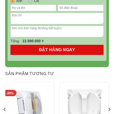
Anh
Chị
gàng giúp loại bỏ tình trạng dây cáp và dây điện bị rối.
Trạm được trang bị chức năng quản lý cáp tự động để
quấn cáp và đơn giản hóa quy trình xếp hàng.
Chức năng tự động tháo dây
Tổng:
12.590.000 ₫
ĐẶT HÀNG NGAY
SẢN PHẨM TƯƠNG TỰ
-20%