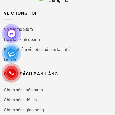
VỀ CHÚNG TÔI
Về iHome Store
Hợp tác kinh doanh
Kinh nghiệm về robot hút bụi lau nhà
Liên hệ
CHÍNH SÁCH BÁN HÀNG
Chính sách bảo hành
Chính sách đổi trả
Công nghệ phun sương góc rộng ba vòi
Chính sách giao hàng