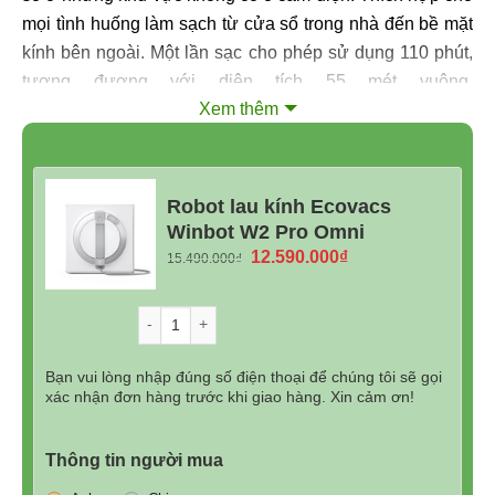
mọi tình huống làm sạch từ cửa sổ trong nhà đến bề mặt
kính bên ngoài. Một lần sạc cho phép sử dụng 110 phút,
tương đương với diện tích 55 mét vuông.
Xem thêm
Robot lau kính Ecovacs
Winbot W2 Pro Omni
Giá
Giá
12.590.000
₫
15.490.000
₫
gốc
hiện
là:
tại
Số lượng
15.490.000₫.
là:
12.590.000₫.
Bạn vui lòng nhập đúng số điện thoại để chúng tôi sẽ gọi
xác nhận đơn hàng trước khi giao hàng. Xin cảm ơn!
Dây an toàn 2 trong 1
Dây an toàn tổng hợp và dây nguồn kết hợp cả hai loại
Thông tin người mua
cáp thành một, kết nối mọi thứ thành một bộ phận gọn