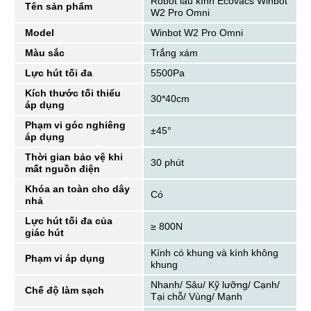
Robot lau kính Ecovacs Winbot
Tên sản phẩm
W2 Pro Omni
Model
Winbot W2 Pro Omni
Màu sắc
Trắng xám
Lực hút tối đa
5500Pa
Kích thước tối thiểu
30*40cm
áp dụng
Phạm vi góc nghiêng
±45°
áp dụng
Thời gian bảo vệ khi
30 phút
mất nguồn điện
Khóa an toàn cho dây
Có
nhả
Lực hút tối đa của
≥ 800N
giác hút
Kính có khung và kính không
Phạm vi áp dụng
khung
Nhanh/ Sâu/ Kỹ lưỡng/ Cạnh/
Chế độ làm sạch
Tại chỗ/ Vùng/ Mạnh