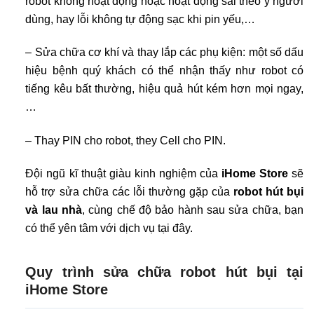
robot không hoạt động hoặc hoạt động sai theo ý người
dùng, hay lỗi không tự động sạc khi pin yếu,…
– Sửa chữa cơ khí và thay lắp các phụ kiện: một số dấu
hiệu bệnh quý khách có thể nhận thấy như robot có
tiếng kêu bất thường, hiệu quả hút kém hơn mọi ngay,
…
– Thay PIN cho robot, they Cell cho PIN.
Đội ngũ kĩ thuật giàu kinh nghiệm của
iHome Store
sẽ
hỗ trợ sửa chữa các lỗi thường gặp của
robot hút bụi
và lau nhà
, cùng chế độ bảo hành sau sửa chữa, bạn
có thể yên tâm với dịch vụ tại đây.
Quy trình sửa chữa robot hút bụi tại
iHome Store