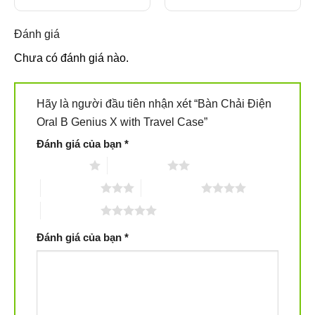
4.500.000₫.
là:
11.500.000₫.
là:
50.000₫.
3.100.000₫.
8.900
Đánh giá
Chưa có đánh giá nào.
Hãy là người đầu tiên nhận xét “Bàn Chải Điện
Oral B Genius X with Travel Case”
Đánh giá của bạn
*
1 trên 5 sao
2 trên 5 sao
3 trên 5 sao
4 trên 5 sao
5 trên 5 sao
Đánh giá của bạn
*