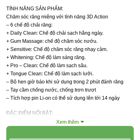
TÍNH NĂNG SẢN PHẨM:
Chăm sóc răng miệng với tính năng 3D Action
– 6 chế độ chải răng:
+ Daily Clean: Chế độ chải sạch hằng ngày.
+ Gum Massage: chế độ chăm sóc nướu.
+ Sensitive: Chế độ chăm sóc răng nhạy cảm.
+ Whitening: Chế độ làm sáng răng.
+ Pro – Clean: Chế độ làm sạch sâu.
+ Tongue Clean: Chế độ làm sạch lưỡi.
– Bộ hẹn giờ báo khi sử dụng trong 2 phút đánh răng
– Tay cầm chống nước, chống trơn trượt
– Tích hợp pin Li-on có thể sử dụng lên tới 14 ngày
ĐẶC ĐIỂM NỔI BẬT:
Bàn chải điện Oral B hiệu Braun được 90% nha sĩ trên
Xem thêm
thế giới khuyến khích sử dụng;
Tích hợp đèn cảm biến lực nhấn SmartRing nhiều màu