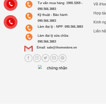
Tư vấn mua hàng:
1900.3269
-
Về iHo
090.566.3883
Lưu ý và cảnh báo:
Hợp tá
Kỹ thuật - Bảo hành:
Thường xuyên kiểm tra toàn bộ sản phẩm/dâ
090.566.3883
Kinh ng
hoặc không hoạt động được nữa. Nếu sản 
Làm đại lý - NPP:
090.566.3883
Liên hệ
Oral-B.
Làm đại lý sửa chữa:
Không sửa đổi hoặc sửa chữa sản phẩm. Điều 
090.566.3883
Email:
sale@ihomestore.vn
Không khuyến khích trẻ em dưới 3 tuổi sử d
người khuyết tật về thể chất, giác quan hoặ
hoặc được hướng dẫn về cách sử dụng sản p
không được vệ sinh và bảo trì sản phẩm này
Sử dụng sản phẩm này chỉ cho mục đích sử
kiện không được khuyến nghị bởi nhà sản xu