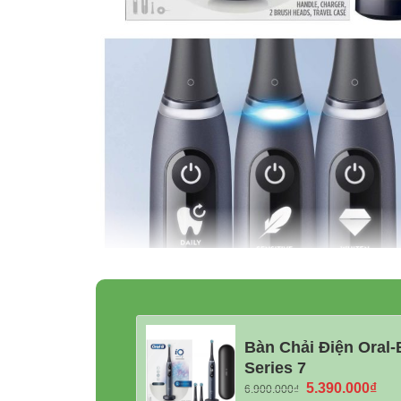
Bàn Chải Điện Oral-
Series 7
Giá
Giá
5.390.000
₫
6.900.000
₫