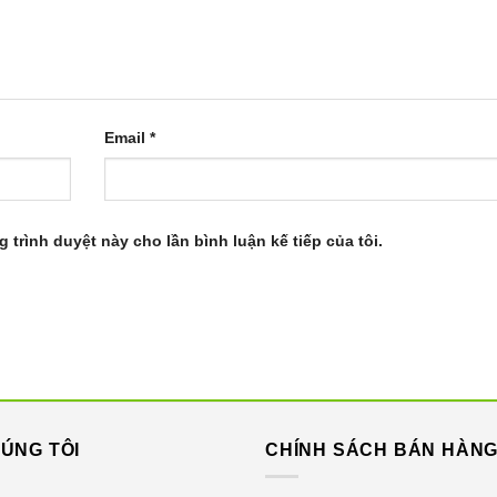
Email
*
ấp để báo hiệu màu đỏ, trắng hoặc xanh để cảnh báo cho b
oặc với áp lực vừa đủ.
ữ chặt và cung cấp thời gian sạc NHANH 3 GIỜ.
g trình duyệt này cho lần bình luận kế tiếp của tôi.
02 đầu bàn chải Ultimate clean, 1 đế sạc từ nhanh không dây.
 lên đầu bàn chải.
 răng khác. Giữ đầu bàn chải tại chỗ trong vài giây trước khi
ÚNG TÔI
CHÍNH SÁCH BÁN HÀN
 đó là phía trong, cuối cùng là mặt nhai.