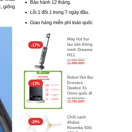
Bảo hành 12 tháng.
, giống
Lỗi 1 đổi 1 trong 7 ngày đầu.
Giao hàng miễn phí toàn quốc
Máy hút bụi
lau sàn thông
-17%
minh Dreame
H12
14.990.000
₫
Giá
Giá
12.490.000
₫
gốc
hiện
là:
tại
14.990.000₫.
là:
12.490.000₫.
Robot Hút Bụi
Ecovacs
-13%
Deebot X1
Omni quốc tế
15.900.000
₫
Giá
Giá
13.790.000
₫
gốc
hiện
là:
tại
15.900.000₫.
là:
13.790.000₫.
Chổi cạnh
-29%
iRobot
Roomba 500-