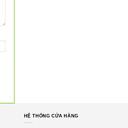
ạn biết
 chuyển
G
HỆ THỐNG CỬA HÀNG