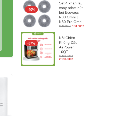
95.000₫.
là:
Sét 4 khăn lau
80.000₫.
xoay robot hút
-40%
bụi Ecovacs
N30 Omni |
N30 Pro Omni
Giá
Giá
250.000
₫
150.000
₫
gốc
hiện
là:
tại
250.000₫.
là:
150.000₫.
Nồi Chiên
Không Dầu
-37%
AirPower
10QT
3.499.000
₫
Giá
Giá
2.190.000
₫
gốc
hiện
là:
tại
3.499.000₫.
là:
2.190.000₫.
ông hay
ẽ thấy,