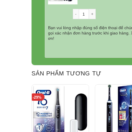
gốc
hiệ
là:
tại
Số lượng
6.900.000₫.
là:
5.3
Bạn vui lòng nhập đúng số điện thoại để chún
gọi xác nhận đơn hàng trước khi giao hàng.
ơn!
SẢN PHẨM TƯƠNG TỰ
-29%
Dùng bàn chải điện Oral-B iO không chỉ cải th
bàn chải điện thông thường, mà nó còn mang lại