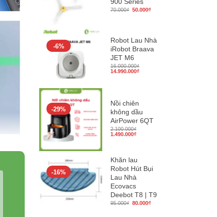
900 Series
Giá
Giá
70.000
₫
50.000
₫
gốc
hiện
là:
tại
70.000₫.
là:
50.000₫.
Robot Lau Nhà
-6%
iRobot Braava
JET M6
16.000.000
₫
Giá
Giá
14.990.000
₫
gốc
hiện
là:
tại
16.000.000₫.
là:
14.990.000₫.
Nồi chiên
-29%
không dầu
AirPower 6QT
2.100.000
₫
Giá
Giá
1.490.000
₫
gốc
hiện
là:
tại
2.100.000₫.
là:
1.490.000₫.
Khăn lau
Robot Hút Bụi
-16%
Lau Nhà
Ecovacs
Deebot T8 | T9
Giá
Giá
95.000
₫
80.000
₫
gốc
hiện
là:
tại