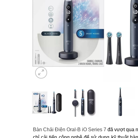
Bàn Chải Điện Oral-B iO Series 7
đã vượt qua nh
chỉ cải tiến công nghệ để sử dụng kỹ thuật hà