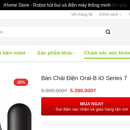
iHome Store - Robot hút bụi và điện máy thông minh
Bỏ qua
Về chúng tôi
Chính sách
 kiện robot
Sản phẩm khác
Chăm sóc sức khỏ
Bàn Chải Điện Oral-B iO Series 7
-22%
Giá
Giá
6.900.000
₫
5.390.000
₫
gốc
hiện
là:
tại
MUA NGAY
6.900.000₫.
là:
Gọi điện xác nhận và giao hàng tận nơi
5.390.000₫.