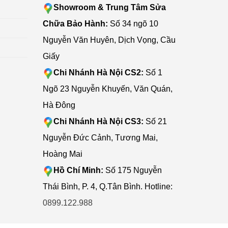
Showroom & Trung Tâm Sửa
Chữa Bảo Hành:
Số 34 ngõ 10
Nguyễn Văn Huyên, Dịch Vọng, Cầu
bị hỏng
Dịch vụ
Giấy
Chi Nhánh Hà Nội CS2:
Số 1
Ngõ 23 Nguyễn Khuyến, Văn Quán,
ẻ em và
Hà Đông
iám sát
Chi Nhánh Hà Nội CS3:
Số 21
 Trẻ em
Nguyễn Đức Cảnh, Tương Mai,
Hoàng Mai
các phụ
Hồ Chí Minh:
Số 175 Nguyễn
Thái Bình, P. 4, Q.Tân Bình. Hotline:
0899.122.988