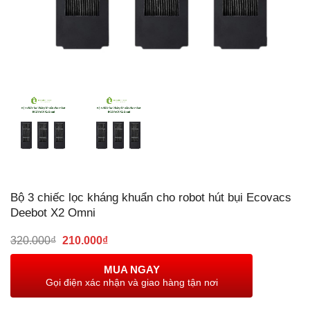
Bộ 3 chiếc lọc kháng khuẩn cho robot hút bụi Ecovacs
Deebot X2 Omni
Giá
Giá
320.000
₫
210.000
₫
gốc
hiện
là:
tại
MUA NGAY
320.000₫.
là:
Gọi điện xác nhận và giao hàng tận nơi
210.000₫.