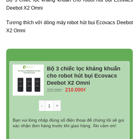
Deebot X2 Omni
Tương thích với dòng máy robot hút bụi Ecovacs Deebot
X2 Omni
Bộ 3 chiếc lọc kháng khuẩn
cho robot hút bụi Ecovacs
Deebot X2 Omni
Giá
Giá
210.000
₫
320.000
₫
gốc
hiện
là:
tại
Số lượng
320.000₫.
là:
210.000₫.
Bạn vui lòng nhập đúng số điện thoại để chúng tôi sẽ gọi
xác nhận đơn hàng trước khi giao hàng. Xin cảm ơn!