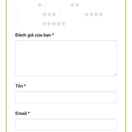
1 trên 5 sao
2 trên 5 sao
3 trên 5 sao
4 trên 5 sao
5 trên 5 sao
Đánh giá của bạn
*
Tên
*
Email
*