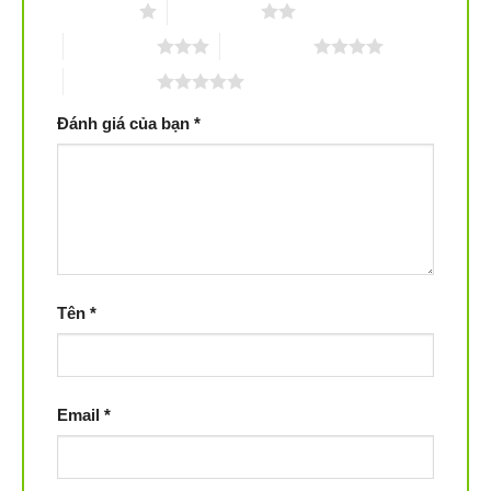
1 trên 5 sao
2 trên 5 sao
3 trên 5 sao
4 trên 5 sao
5 trên 5 sao
Đánh giá của bạn
*
Tên
*
Email
*