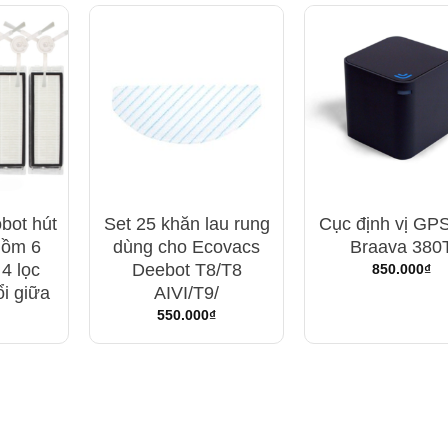
bot hút
Set 25 khăn lau rung
Cục định vị GP
gồm 6
dùng cho Ecovacs
Braava 380
4 lọc
Deebot T8/T8
850.000
₫
i giữa
AIVI/T9/
550.000
₫