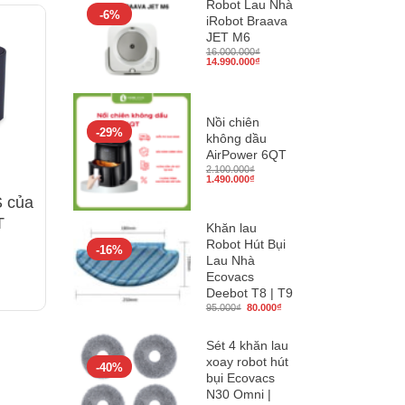
Robot Lau Nhà
-6%
iRobot Braava
JET M6
16.000.000
₫
Giá
Giá
14.990.000
₫
gốc
hiện
là:
tại
16.000.000₫.
là:
14.990.000₫.
Nồi chiên
-29%
không dầu
AirPower 6QT
2.100.000
₫
Giá
Giá
1.490.000
₫
gốc
hiện
là:
tại
S của
2.100.000₫.
là:
1.490.000₫.
T
Khăn lau
Robot Hút Bụi
-16%
Lau Nhà
Ecovacs
Deebot T8 | T9
Giá
Giá
95.000
₫
80.000
₫
gốc
hiện
là:
tại
95.000₫.
là:
Sét 4 khăn lau
80.000₫.
xoay robot hút
-40%
bụi Ecovacs
N30 Omni |