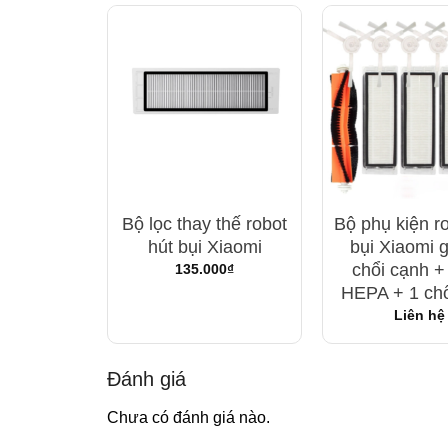
hổi cạnh
Bộ lọc thay thế robot
Bộ phụ kiện ro
bụi HEPA
hút bụi Xiaomi
bụi Xiaomi 
ng robot
chổi cạnh + 
135.000
₫
Xiaomi
HEPA + 1 chổ
00
₫
Liên hệ
Đánh giá
Chưa có đánh giá nào.