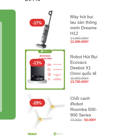
Máy hút bụi
lau sàn thông
-17%
minh Dreame
H12
14.990.000
₫
Giá
Giá
12.490.000
₫
gốc
hiện
là:
tại
14.990.000₫.
là:
12.490.000₫.
Robot Hút Bụi
Ecovacs
-13%
Deebot X1
Omni quốc tế
15.900.000
₫
Giá
Giá
13.790.000
₫
gốc
hiện
là:
tại
15.900.000₫.
là:
13.790.000₫.
Chổi cạnh
-29%
iRobot
Roomba 500-
900 Series
Giá
Giá
70.000
₫
50.000
₫
gốc
hiện
là:
tại
70.000₫.
là:
50.000₫.