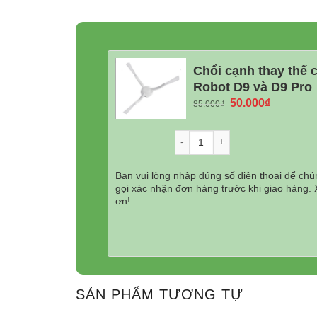
Chổi cạnh thay thế 
Robot D9 và D9 Pro
Giá
Giá
50.000
₫
85.000
₫
gốc
hiện
là:
tại
Số lượng
85.000₫.
là:
50.000₫.
Bạn vui lòng nhập đúng số điện thoại để chún
gọi xác nhận đơn hàng trước khi giao hàng.
ơn!
SẢN PHẨM TƯƠNG TỰ