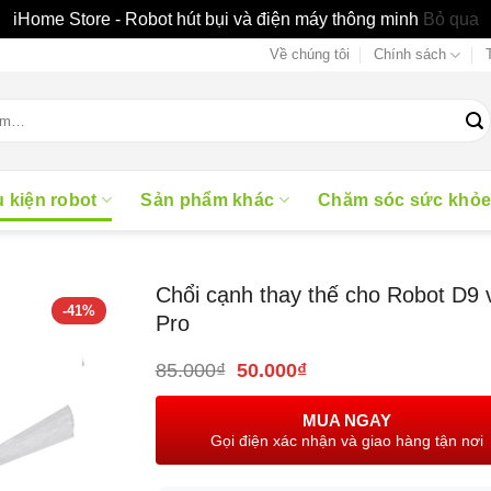
iHome Store - Robot hút bụi và điện máy thông minh
Bỏ qua
Về chúng tôi
Chính sách
 kiện robot
Sản phẩm khác
Chăm sóc sức khỏ
Chổi cạnh thay thế cho Robot D9 
-41%
Pro
Giá
Giá
85.000
₫
50.000
₫
gốc
hiện
là:
tại
MUA NGAY
85.000₫.
là:
Gọi điện xác nhận và giao hàng tận nơi
50.000₫.