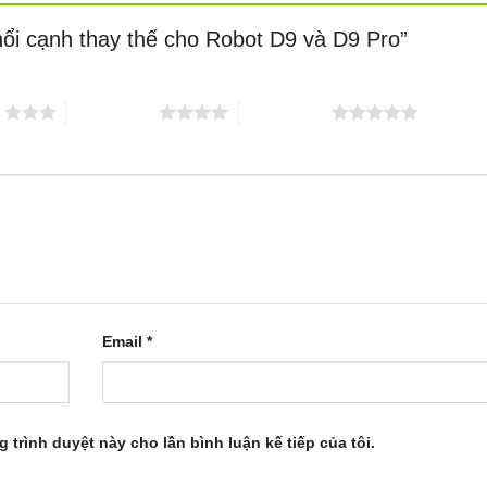
hổi cạnh thay thế cho Robot D9 và D9 Pro”
o
4 trên 5 sao
5 trên 5 sao
Email
*
g trình duyệt này cho lần bình luận kế tiếp của tôi.