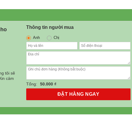
Thông tin người mua
cho
Anh
Chị
g tôi sẽ
 Xin cảm
Tổng:
50.000 ₫
ĐẶT HÀNG NGAY