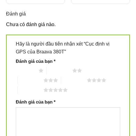
85.000₫.
là:
50.000₫.
Đánh giá
Chưa có đánh giá nào.
Hãy là người đầu tiên nhận xét “Cục định vị
GPS của Braava 380T”
Đánh giá của bạn
*
1 trên 5 sao
2 trên 5 sao
3 trên 5 sao
4 trên 5 sao
5 trên 5 sao
Đánh giá của bạn
*