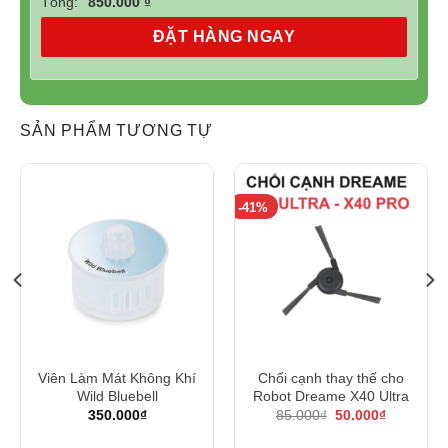
Tổng:
850.000 ₫
ĐẶT HÀNG NGAY
SẢN PHẨM TƯƠNG TỰ
-41%
Viên Làm Mát Không Khí
Chổi cạnh thay thế cho
Wild Bluebell
Robot Dreame X40 Ultra
Giá
Giá
350.000
₫
85.000
₫
50.000
₫
gốc
hiện
là:
tại