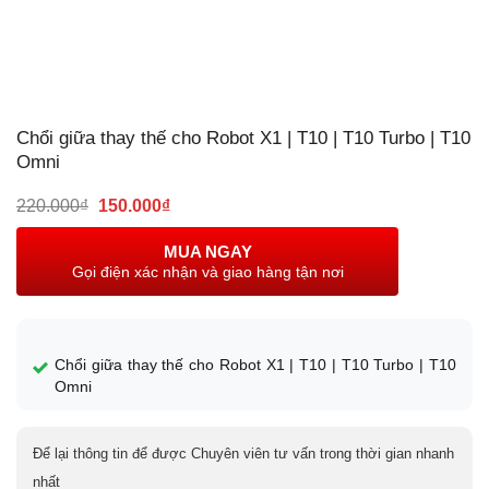
Chổi giữa thay thế cho Robot X1 | T10 | T10 Turbo | T10
Omni
Giá
Giá
220.000
₫
150.000
₫
gốc
hiện
là:
tại
MUA NGAY
220.000₫.
là:
Gọi điện xác nhận và giao hàng tận nơi
150.000₫.
Chổi giữa thay thế cho Robot X1 | T10 | T10 Turbo | T10
Omni
Để lại thông tin để được Chuyên viên tư vấn trong thời gian nhanh
nhất