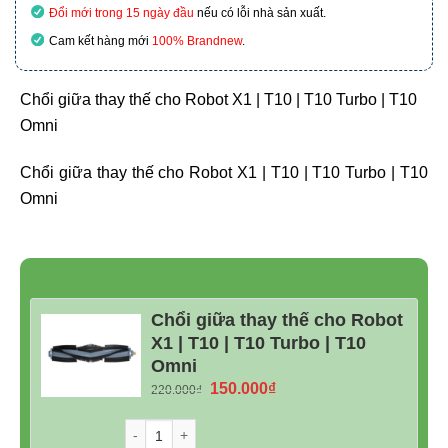
Đổi mới trong 15 ngày đầu
nếu có lỗi nhà sản xuất.
Cam kết hàng mới
100% Brandnew
.
Chổi giữa thay thế cho Robot X1 | T10 | T10 Turbo | T10
Omni
Chổi giữa thay thế cho Robot X1 | T10 | T10 Turbo | T10
Omni
Chổi giữa thay thế cho Robot
X1 | T10 | T10 Turbo | T10
Omni
Giá
Giá
150.000
₫
220.000
₫
gốc
hiện
là:
tại
Số lượng