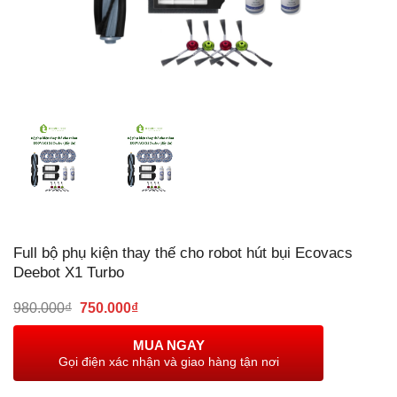
Full bộ phụ kiện thay thế cho robot hút bụi Ecovacs
Deebot X1 Turbo
Giá
Giá
980.000
₫
750.000
₫
gốc
hiện
là:
tại
MUA NGAY
980.000₫.
là:
Gọi điện xác nhận và giao hàng tận nơi
750.000₫.