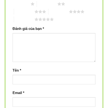
1 trên 5 sao
2 trên 5 sao
3 trên 5 sao
4 trên 5 sao
5 trên 5 sao
Đánh giá của bạn
*
Tên
*
Email
*