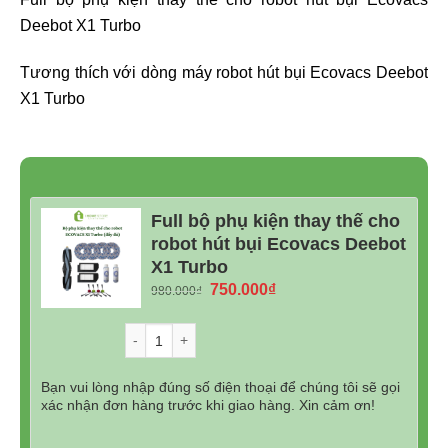
Deebot X1 Turbo
Tương thích với dòng máy robot hút bụi Ecovacs Deebot
X1 Turbo
Full bộ phụ kiện thay thế cho
robot hút bụi Ecovacs Deebot
X1 Turbo
Giá
Giá
750.000
₫
980.000
₫
gốc
hiện
là:
tại
Số lượng
980.000₫.
là:
750.000₫.
Bạn vui lòng nhập đúng số điện thoại để chúng tôi sẽ gọi
xác nhận đơn hàng trước khi giao hàng. Xin cảm ơn!