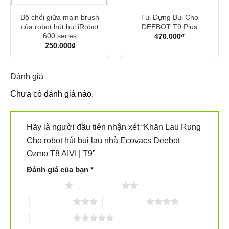
Bộ chổi giữa main brush
Túi Đựng Bụi Cho
của robot hút bụi iRobot
DEEBOT T9 Plus
600 series
470.000
₫
250.000
₫
Đánh giá
Chưa có đánh giá nào.
Hãy là người đầu tiên nhận xét “Khăn Lau Rung
Cho robot hút bụi lau nhà Ecovacs Deebot
Ozmo T8 AIVI | T9”
Đánh giá của bạn
*
1 trên 5 sao
2 trên 5 sao
3 trên 5 sao
4 trên 5 sao
5 trên 5 sao