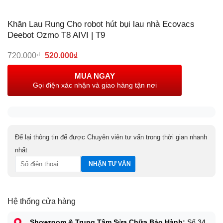
Khăn Lau Rung Cho robot hút bụi lau nhà Ecovacs
Deebot Ozmo T8 AIVI | T9
Giá
Giá
720.000
₫
520.000
₫
gốc
hiện
là:
tại
MUA NGAY
720.000₫.
là:
Gọi điện xác nhận và giao hàng tận nơi
520.000₫.
Để lại thông tin để được Chuyên viên tư vấn trong thời gian nhanh
nhất
Hệ thống cửa hàng
Showroom & Trung Tâm Sửa Chữa Bảo Hành:
Số 34