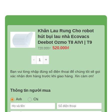
Khăn Lau Rung Cho robot
hút bụi lau nhà Ecovacs
Deebot Ozmo T8 AIVI | T9
Giá
Giá
520.000
₫
720.000
₫
gốc
hiện
là:
tại
Số lượng
720.000₫.
là:
520.000₫.
Bạn vui lòng nhập đúng số điện thoại để chúng tôi sẽ gọi
xác nhận đơn hàng trước khi giao hàng. Xin cảm ơn!
Thông tin người mua
Anh
Chị