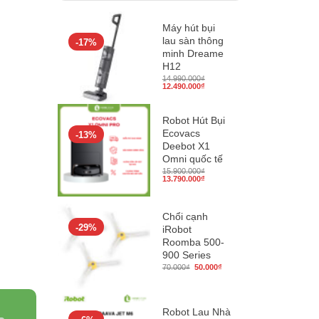
Máy hút bụi
lau sàn thông
-17%
minh Dreame
H12
14.990.000
₫
Giá
Giá
12.490.000
₫
gốc
hiện
là:
tại
14.990.000₫.
là:
12.490.000₫.
Robot Hút Bụi
Ecovacs
-13%
Deebot X1
Omni quốc tế
15.900.000
₫
Giá
Giá
13.790.000
₫
gốc
hiện
là:
tại
15.900.000₫.
là:
13.790.000₫.
Chổi cạnh
-29%
iRobot
Roomba 500-
900 Series
Giá
Giá
70.000
₫
50.000
₫
gốc
hiện
là:
tại
70.000₫.
là:
50.000₫.
Robot Lau Nhà