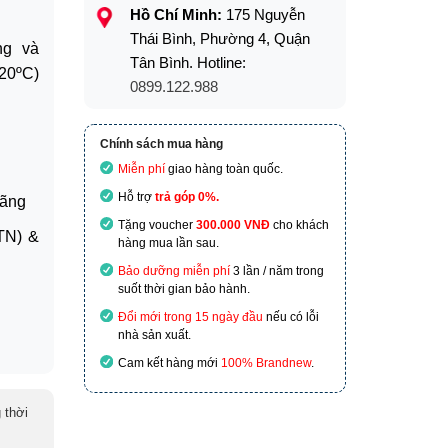
Hồ Chí Minh:
175 Nguyễn
Thái Bình, Phường 4, Quận
ng và
Tân Bình. Hotline:
20ºC)
0899.122.988
Chính sách mua hàng
Miễn phí
giao hàng toàn quốc.
Hỗ trợ
trả góp 0%.
hãng
Tặng voucher
300.000 VNĐ
cho khách
TN) &
hàng mua lần sau.
Bảo dưỡng miễn phí
3 lần / năm trong
suốt thời gian bảo hành.
Đổi mới trong 15 ngày đầu
nếu có lỗi
nhà sản xuất.
Cam kết hàng mới
100% Brandnew
.
 thời