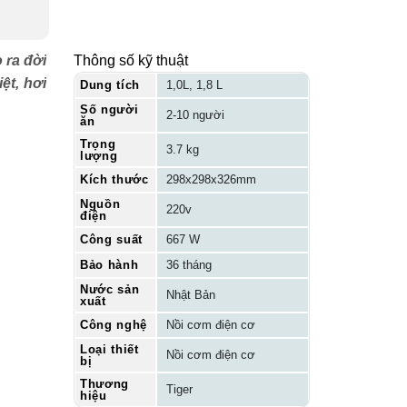
 ra đời
Thông số kỹ thuật
ệt, hơi
Dung tích
1,0L, 1,8 L
Số người
2-10 người
ăn
Trọng
3.7 kg
lượng
Kích thước
298x298x326mm
Nguồn
220v
điện
Công suất
667 W
Bảo hành
36 tháng
Nước sản
Nhật Bản
xuất
Công nghệ
Nồi cơm điện cơ
Loại thiết
Nồi cơm điện cơ
bị
Thương
Tiger
hiệu