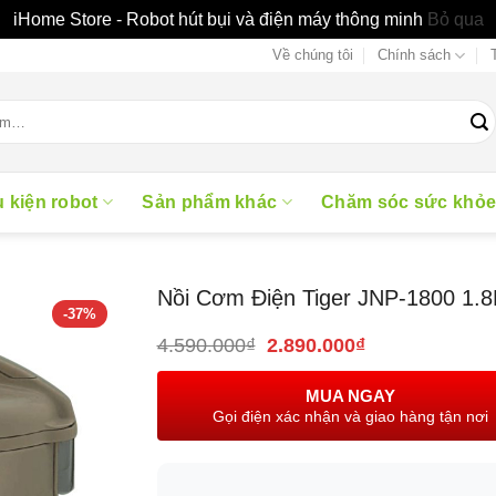
iHome Store - Robot hút bụi và điện máy thông minh
Bỏ qua
Về chúng tôi
Chính sách
 kiện robot
Sản phẩm khác
Chăm sóc sức khỏ
Nồi Cơm Điện Tiger JNP-1800 1.8
-37%
Giá
Giá
4.590.000
₫
2.890.000
₫
gốc
hiện
là:
tại
MUA NGAY
4.590.000₫.
là:
Gọi điện xác nhận và giao hàng tận nơi
2.890.000₫.