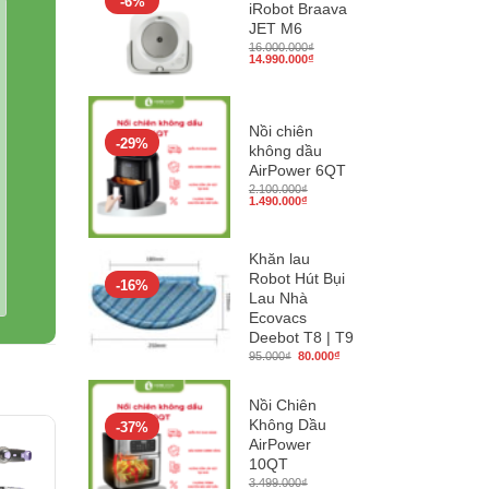
-6%
iRobot Braava
JET M6
16.000.000
₫
Giá
Giá
14.990.000
₫
gốc
hiện
là:
tại
16.000.000₫.
là:
14.990.000₫.
Nồi chiên
-29%
không dầu
AirPower 6QT
2.100.000
₫
Giá
Giá
1.490.000
₫
gốc
hiện
là:
tại
2.100.000₫.
là:
1.490.000₫.
Khăn lau
Robot Hút Bụi
-16%
Lau Nhà
Ecovacs
Deebot T8 | T9
Giá
Giá
95.000
₫
80.000
₫
gốc
hiện
là:
tại
95.000₫.
là:
80.000₫.
Nồi Chiên
Không Dầu
-37%
AirPower
10QT
3.499.000
₫