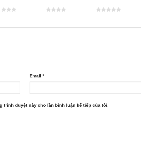
o
4 trên 5 sao
5 trên 5 sao
Email
*
g trình duyệt này cho lần bình luận kế tiếp của tôi.