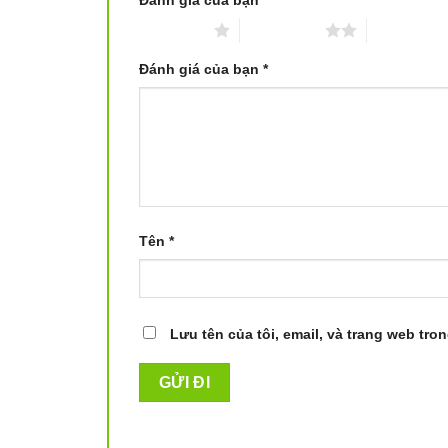
Đánh giá của bạn
*
thọ cho sản phẩm.
1 trên 5 sao
2 trên 5 sao
3 trên 5 sa
Đánh giá của bạn
*
Tên
*
Lưu tên của tôi, email, và trang web tron