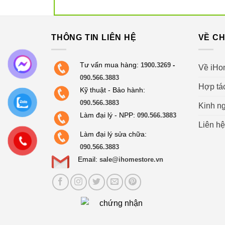
THÔNG TIN LIÊN HỆ
VỀ CH
Thiết kế thanh lịch, gọn n
Nồi cơm điện Tiger JNP-1800 dun
Tư vấn mua hàng:
1900.3269
-
Về iHo
gọn, nhiều màu sắc trẻ trung, sa
090.566.3883
không gian nhà bếp.
Hợp tá
Kỹ thuật - Bảo hành:
090.566.3883
Kinh ng
Bên cạnh đó, với cấu tạo từ linh
Làm đại lý - NPP:
090.566.3883
bền bỉ và chịu nhiệt tốt giữ nồ
Liên hệ
Làm đại lý sửa chữa:
theo thời gian sử dụng.
090.566.3883
Ngoài ra, Nồi cơm điện Tiger 
Email:
sale@ihomestore.vn
xới cơm (chịu nhiệt lên đến 120º