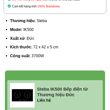
Cam kết hàng mới
100% Brandnew
.
Thương hiệu
: Steba
Mode
l: IK500
Xuất xứ
: Đức
Kích thước
: 72 x 42 x 5 cm
Công suất
: 3700W
Steba IK500 Bếp điện từ
Thương hiệu Đức
Liên hệ