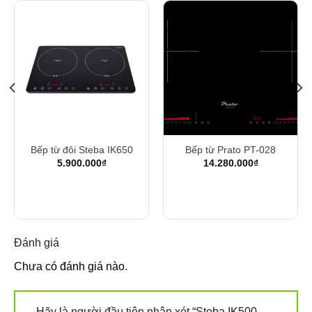
Bếp từ đôi Steba IK650
Bếp từ Prato PT-028
5.900.000
₫
14.280.000
₫
000₫.
Đánh giá
Chưa có đánh giá nào.
Hãy là người đầu tiên nhận xét “Steba IK500