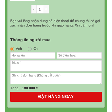
gốc
hiện
là:
tại
Số lượng
350.000₫.
là:
180.000₫.
Bạn vui lòng nhập đúng số điện thoại để chúng tôi sẽ gọi
xác nhận đơn hàng trước khi giao hàng. Xin cảm ơn!
Thông tin người mua
Anh
Chị
Tổng:
180.000 ₫
ĐẶT HÀNG NGAY