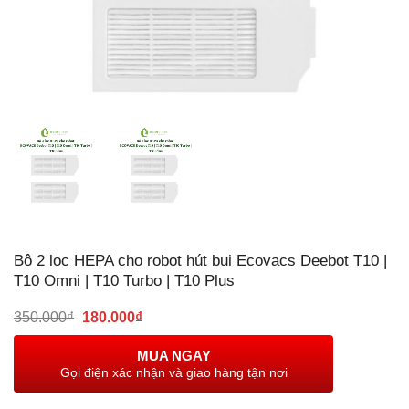
Bộ 2 lọc HEPA cho robot hút bụi Ecovacs Deebot T10 |
T10 Omni | T10 Turbo | T10 Plus
Giá
Giá
350.000
₫
180.000
₫
gốc
hiện
là:
tại
MUA NGAY
350.000₫.
là:
Gọi điện xác nhận và giao hàng tận nơi
180.000₫.